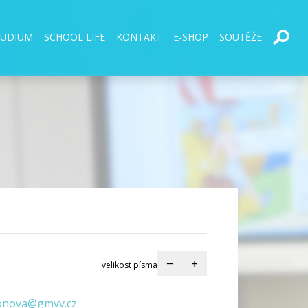
TUDIUM
SCHOOL LIFE
KONTAKT
E-SHOP
SOUTĚŽE
−
+
velikost písma
onova@gmvv.cz