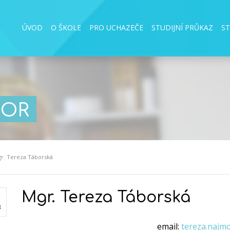
ÚVOD
O ŠKOLE
PRO UCHAZEČE
STUDIJNÍ PRŮKAZ
S
BOR
r. Tereza Táborská
Mgr. Tereza Táborská
3
email:
tereza.najm