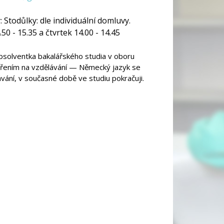
:
Stodůlky: dle individuální domluvy.
50 - 15.35 a čtvrtek 14.00 - 14.45
bsolventka bakalářského studia v oboru
řením na vzdělávání — Německý jazyk se
ání, v současné době ve studiu pokračuji.