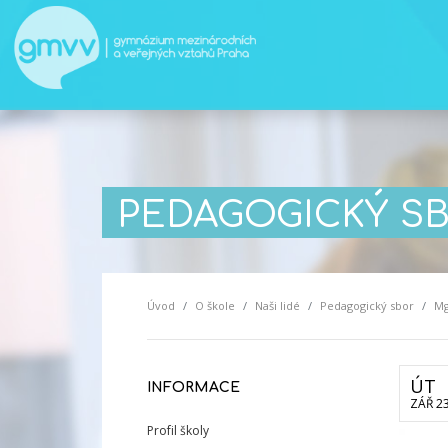
PEDAGOGICKÝ S
Úvod
O škole
Naši lidé
Pedagogický sbor
Mg
ÚT
INFORMACE
ZÁŘ 2
Profil školy