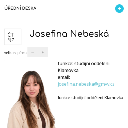
Profil školy
Naši absolventi
Gymnázium Stodůlky
Gymnázium Klamovka
Refere
ÚŘEDNÍ DESKA
Dokumenty školy
Formuláře
Kariéra
Josefina Nebeská
ČT
ŘÍJ 7
−
+
velikost písma
funkce:
studijní oddělení
Klamovka
email:
josefina.nebeska@gmvv.cz
funkce studijní oddělení Klamovka