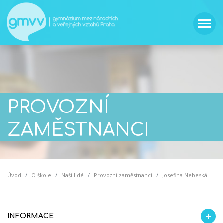
PROVOZNÍ
ZAMĚSTNANCI
Úvod
O škole
Naši lidé
Provozní zaměstnanci
Josefina Nebeská
INFORMACE