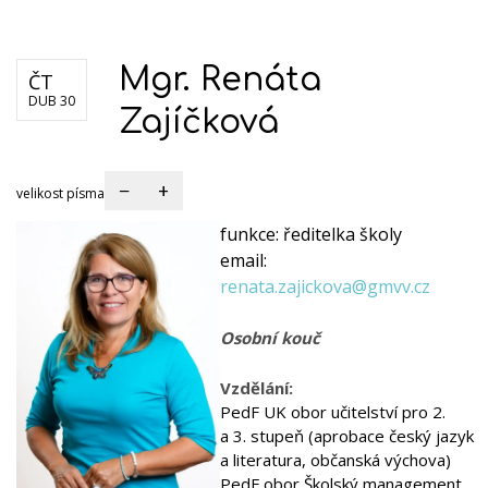
Dokumenty školy
Formuláře
Kariéra
Mgr. Renáta
ČT
DUB 30
Zajíčková
−
+
velikost písma
funkce:
ředitelka školy
email:
renata.zajickova@gmvv.cz
Osobní kouč
Vzdělání:
PedF UK obor učitelství pro 2.
a 3. stupeň (aprobace český jazyk
a literatura, občanská výchova)
PedF obor Školský management