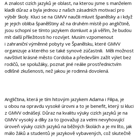
A znalost cizích jazyků je oblast, na kterou jsme s manželem
kladli důraz a byla jednou z našich zásadních motivací pro
výběr školy. Kluci se na GMVV naučili mluvit španělsky a i když
je jejich obliba španělštiny až na druhém místě po angličtině,
jsou schopní se tímto jazykem domluvit a já věřím, že budou
mít další příležitosti ho rozvíjet. Musím vzpomenout
i zahraniční výměnné pobyty ve Španělsku, které GMVV
organizuje a kterého se také synové zúčastnili. Měli možnost
navštívit krásné město Cordoba a především zažít výlet bez
rodičů, se spolužáky, poznat jiné reálie prostřednictvím
odlišné zkušenosti, než jakou je rodinná dovolená.
Angličtina, která je tím hitovým jazykem Adama i Filipa, je
u obou na opravdu vysoké úrovni a to je benefit, který si kluci
z GMVV odnášejí. Důraz na kvalitu výuky cizích jazyků je na
GMVV vysoký a díky za to (považuji za velmi nevyhovující
úroveň výuky cizích jazyků na běžných školách a je mi líto, jak
málo žáků a studentů je jazykově vybavených, což skutečně