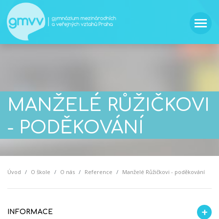
MANŽELÉ RŮŽIČKOVI
- PODĚKOVÁNÍ
Úvod
O škole
O nás
Reference
Manželé Růžičkovi - poděkování
INFORMACE