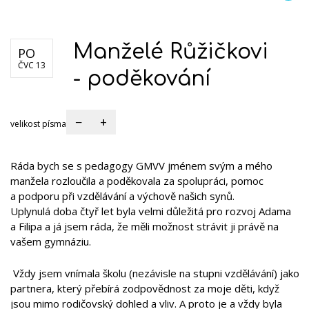
Ref
Profil školy
Naši absolventi
Gymnázium Stodůlky
Gymnázium Klamovka
Manželé Růžičkovi
PO
ČVC 13
- poděkování
−
+
velikost písma
Ráda bych se s pedagogy GMVV jménem svým a mého
manžela rozloučila a poděkovala za spolupráci, pomoc
a podporu při vzdělávání a výchově našich synů.
Uplynulá doba čtyř let byla velmi důležitá pro rozvoj Adama
a Filipa a já jsem ráda, že měli možnost strávit ji právě na
vašem gymnáziu.
Vždy jsem vnímala školu (nezávisle na stupni vzdělávání) jako
partnera, který přebírá zodpovědnost za moje děti, když
jsou mimo rodičovský dohled a vliv. A proto je a vždy byla