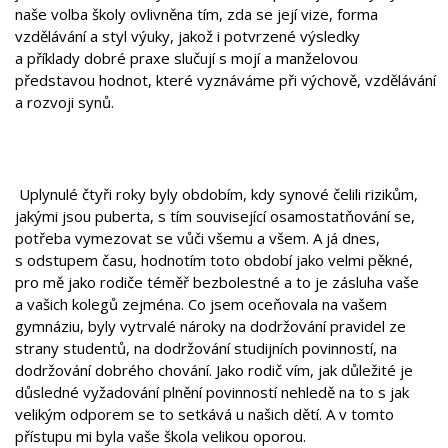
naše volba školy ovlivněna tím, zda se její vize, forma
vzdělávání a styl výuky, jakož i potvrzené výsledky
a příklady dobré praxe slučují s mojí a manželovou
představou hodnot, které vyznáváme při výchově, vzdělávání
a rozvoji synů.
Uplynulé čtyři roky byly obdobím, kdy synové čelili rizikům,
jakými jsou puberta, s tím související osamostatňování se,
potřeba vymezovat se vůči všemu a všem. A já dnes,
s odstupem času, hodnotím toto období jako velmi pěkné,
pro mě jako rodiče téměř bezbolestné a to je zásluha vaše
a vašich kolegů zejména. Co jsem oceňovala na vašem
gymnáziu, byly vytrvalé nároky na dodržování pravidel ze
strany studentů, na dodržování studijních povinností, na
dodržování dobrého chování. Jako rodič vím, jak důležité je
důsledné vyžadování plnění povinností nehledě na to s jak
velikým odporem se to setkává u našich dětí. A v tomto
přístupu mi byla vaše škola velikou oporou.