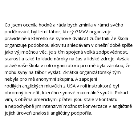
Co jsem ocenila hodně a ráda bych zmínila v rámci svého
poděkování, byl letní tábor, který GMVV organizuje
pravidelně a kterého se synové dvakrát zúčastnili. Že škola
organizuje podobnou aktivitu shledávám v dnešní době spíše
jako výjimečnou věc, je s tím spojená velká zodpovědnost,
starost a také to klade nároky na čas a lidské zdroje. Avšak
právě vaše škola v roli organizátora pro mě byla zárukou, že
mohu syny na tábor vyslat. Zkrátka organizátorský tým
nebyla pro mě anonymní skupina. A zapojení
rodilých anglických mluvčích z USA v roli instruktorů byl
ohromný benefit, kterého synové maximálně využili. Pokud
vím, s oběma americkými přáteli jsou stále v kontaktu
a nepochybně jim intenzivní možnost konverzace v angličtině
jejich úroveň znalosti angličtiny podpořila.