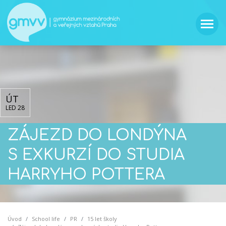
ÚT
LED 28
ZÁJEZD DO LONDÝNA
S EXKURZÍ DO STUDIA
HARRYHO POTTERA
Úvod
School life
PR
15 let školy