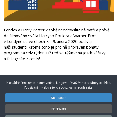
Londýn a Harry Potter k sobě neodmyslitelně patří a právě
do filmového světa Harryho Pottera a Warner Bros
v Londýně se ve dnech 7. - 9. února 2020 podívají
naši studenti. Kromě toho je pro ně připraven bohatý
program na celý týden. Už teď se těšíme na jejich zážitky
a fotografie z cesty!
K ukládání nastavení a správnému fungování využíváme soubory cookies.
Používáním webu s jejich používáním souhlasíte.
Souhlasím
© 2014 - 2026
Gymnázium mezinárodních a veřejných
vztahů Praha s.r.o.
| Kuncova 1580, 155 00 Praha 5, +420
Nastavení
251 550 846 |
info@gmvv.cz