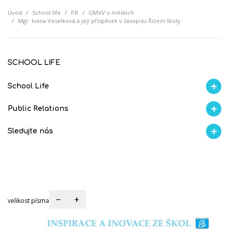
Úvod
School life
PR
GMVV v médiích
Mgr. Ivana Veselková a její příspěvek v časopisu Řízení školy
SCHOOL LIFE
School Life
Aktuality
Proběhlo na GMVV
Ze života
Úspěchy studentů
AI Ambasador
Public Relations
Školní magazín REFRESH
Školní magazín KLAMOFFKA
Blog školy
Soutěže
Spolup
Sledujte nás
Facebook
Instagram
Fotogralerie Flickr
Videokanál Youtube
−
+
velikost písma