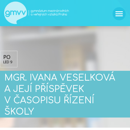
PO
LED 9
MGR. IVANA VESELKOVÁ
A JEJÍ PŘÍSPĚVEK
V ČASOPISU ŘÍZENÍ
ŠKOLY