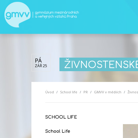
PÁ
ŽIVNOSTENSKÉ
ZÁŘ 25
Úvod
School life
PR
GMVV v médiích
Živnos
SCHOOL LIFE
School Life