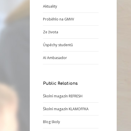
Aktuality
Proběhlo na GMVV
Ze života
Úspěchy studentů
AI Ambasador
Public Relations
Školní magazín REFRESH
Školní magazín KLAMOFFKA
Blog školy