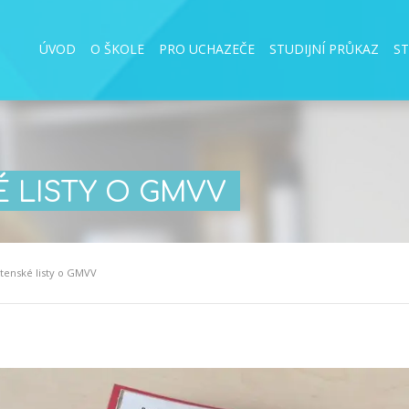
ÚVOD
O ŠKOLE
PRO UCHAZEČE
STUDIJNÍ PRŮKAZ
S
 LISTY O GMVV
tenské listy o GMVV