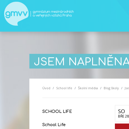
JSEM NAPLNĚNA
Úvod
School life
Školní média
Blog školy
Js
SO
SCHOOL LIFE
BŘE 28
School Life