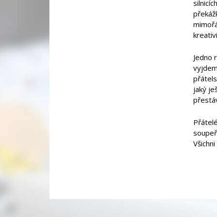
silnic
překážk
mimořád
kreativ
Jedno r
vyjdeme
přátel
jaký je
přestáv
Přátel
soupeři
Všichni