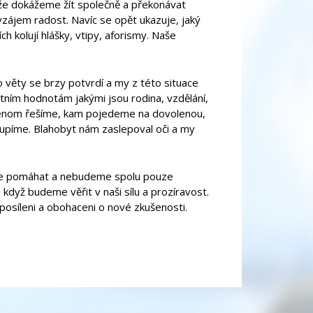
 že dokážeme žít společně a překonávat
vzájem radost. Navíc se opět ukazuje, jaký
h kolují hlášky, vtipy, aforismy. Naše
to věty se brzy potvrdí a my z této situace
tním hodnotám jakými jsou rodina, vzdělání,
 jenom řešíme, kam pojedeme na dovolenou,
 koupíme. Blahobyt nám zaslepoval oči a my
ále pomáhat a nebudeme spolu pouze
dyž budeme věřit v naši sílu a prozíravost.
 posíleni a obohaceni o nové zkušenosti.