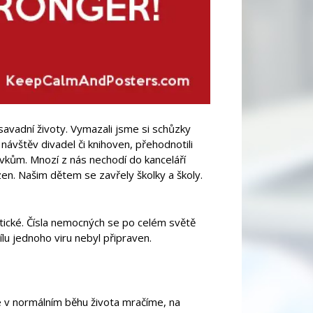
avadní životy. Vymazali jsme si schůzky
 návštěv divadel či knihoven, přehodnotili
vkům. Mnozí z nás nechodí do kanceláří
zen. Našim dětem se zavřely školky a školy.
stické. Čísla nemocných se po celém světě
lu jednoho viru nebyl připraven.
e v normálním běhu života mračíme, na