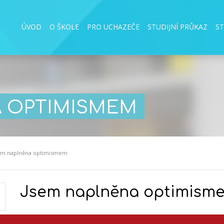
ÚVOD
O ŠKOLE
PRO UCHAZEČE
STUDIJNÍ PRŮKAZ
S
 OPTIMISMEM
em naplněna optimismem
Jsem naplněna optimism