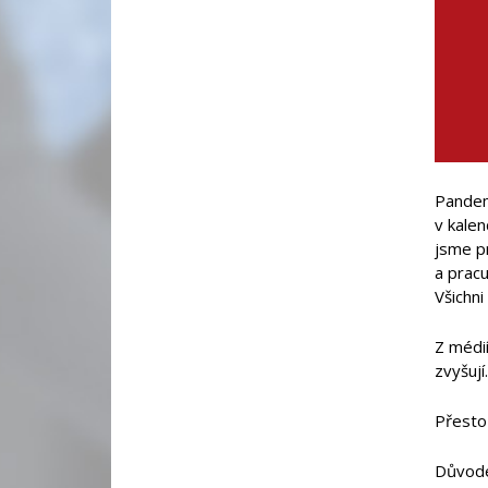
Pandem
v kalen
jsme p
a pracu
Všichni
Z médií
zvyšují
Přesto
Důvodem