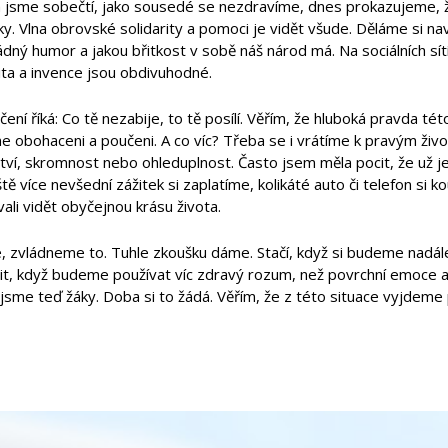
ích jsme sobečtí, jako sousedé se nezdravíme, dnes prokazujeme,
y. Vlna obrovské solidarity a pomoci je vidět všude. Děláme si na
ný humor a jakou břitkost v sobě náš národ má. Na sociálních sítíc
ita a invence jsou obdivuhodné.
čení říká: Co tě nezabije, to tě posílí. Věřím, že hluboká pravda té
 obohaceni a poučeni. A co víc? Třeba se i vrátíme k pravým živo
ství, skromnost nebo ohleduplnost. Často jsem měla pocit, že už
ště více nevšední zážitek si zaplatíme, kolikáté auto či telefon si
ali vidět obyčejnou krásu života.
é, zvládneme to. Tuhle zkoušku dáme. Stačí, když si budeme nad
t, když budeme používat víc zdravý rozum, než povrchní emoce a k
 jsme teď žáky. Doba si to žádá. Věřím, že z této situace vyjdeme