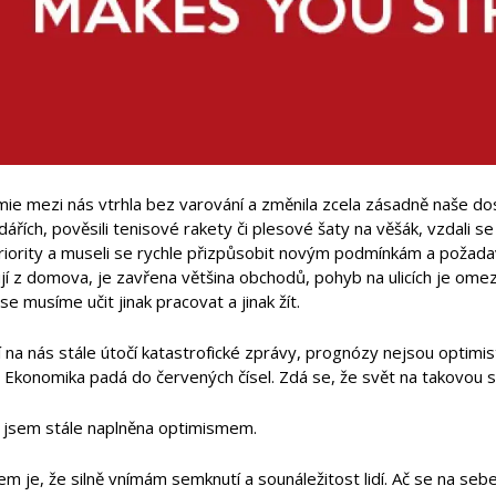
ie mezi nás vtrhla bez varování a změnila zcela zásadně naše dos
dářích, pověsili tenisové rakety či plesové šaty na věšák, vzdali se
riority a museli se rychle přizpůsobit novým podmínkám a požada
jí z domova, je zavřena většina obchodů, pohyb na ulicích je ome
 se musíme učit jinak pracovat a jinak žít.
 na nás stále útočí katastrofické zprávy, prognózy nejsou optimi
. Ekonomika padá do červených čísel. Zdá se, že svět na takovou sí
 jsem stále naplněna optimismem.
 je, že silně vnímám semknutí a sounáležitost lidí. Ač se na seb