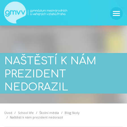
NAŠTĚSTÍ K NÁM
PREZIDENT
NEDORAZIL
Úvod
School life
Školní média
Blog školy
Naštěstí k nám prezident nedorazil