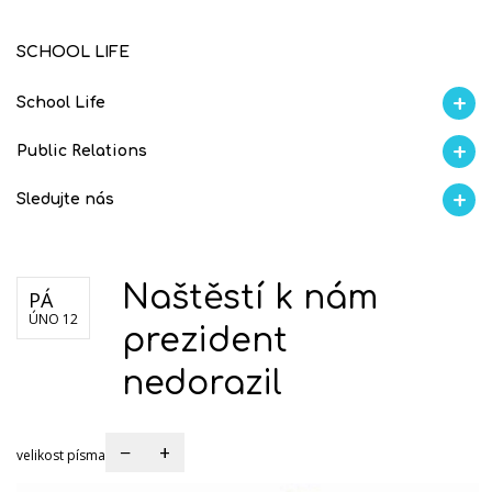
SCHOOL LIFE
School Life
Aktuality
Proběhlo na GMVV
Ze života
Úspěchy studentů
AI Ambasador
Public Relations
Blog školy
Školní magazín REFRESH
Školní magazín KLAMOFFKA
Soutěže
S
Sledujte nás
Facebook
Instagram
Fotogralerie Flickr
Videokanál Youtube
Naštěstí k nám
PÁ
ÚNO 12
prezident
nedorazil
−
+
velikost písma