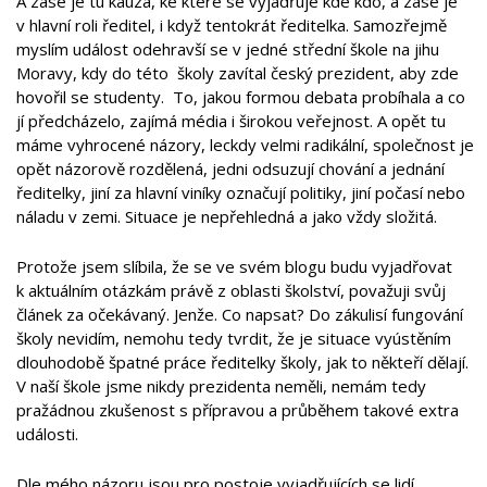
A zase je tu kauza, ke které se vyjadřuje kde kdo, a zase je
v hlavní roli ředitel, i když tentokrát ředitelka. Samozřejmě
myslím událost odehravší se v jedné střední škole na jihu
Moravy, kdy do této školy zavítal český prezident, aby zde
hovořil se studenty. To, jakou formou debata probíhala a co
jí předcházelo, zajímá média i širokou veřejnost. A opět tu
máme vyhrocené názory, leckdy velmi radikální, společnost je
opět názorově rozdělená, jedni odsuzují chování a jednání
ředitelky, jiní za hlavní viníky označují politiky, jiní počasí nebo
náladu v zemi. Situace je nepřehledná a jako vždy složitá.
Protože jsem slíbila, že se ve svém blogu budu vyjadřovat
k aktuálním otázkám právě z oblasti školství, považuji svůj
článek za očekávaný. Jenže. Co napsat? Do zákulisí fungování
školy nevidím, nemohu tedy tvrdit, že je situace vyústěním
dlouhodobě špatné práce ředitelky školy, jak to někteří dělají.
V naší škole jsme nikdy prezidenta neměli, nemám tedy
pražádnou zkušenost s přípravou a průběhem takové extra
události.
Dle mého názoru jsou pro postoje vyjadřujících se lidí