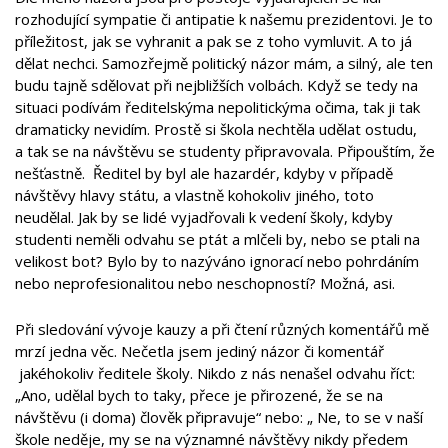
rozhodující sympatie či antipatie k našemu prezidentovi. Je to
příležitost, jak se vyhranit a pak se z toho vymluvit. A to já
dělat nechci. Samozřejmě politický názor mám, a silný, ale ten
budu tajně sdělovat při nejbližších volbách. Když se tedy na
situaci podívám ředitelskýma nepolitickýma očima, tak ji tak
dramaticky nevidím. Prostě si škola nechtěla udělat ostudu,
a tak se na návštěvu se studenty připravovala. Připouštím, že
nešťastně. Ředitel by byl ale hazardér, kdyby v případě
návštěvy hlavy státu, a vlastně kohokoliv jiného, toto
neudělal. Jak by se lidé vyjadřovali k vedení školy, kdyby
studenti neměli odvahu se ptát a mlčeli by, nebo se ptali na
velikost bot? Bylo by to nazýváno ignorací nebo pohrdáním
nebo neprofesionalitou nebo neschopností? Možná, asi.
Při sledování vývoje kauzy a při čtení různých komentářů mě
mrzí jedna věc. Nečetla jsem jediný názor či komentář
jakéhokoliv ředitele školy. Nikdo z nás nenašel odvahu říct:
„Ano, udělal bych to taky, přece je přirozené, že se na
návštěvu (i doma) člověk připravuje“ nebo: „ Ne, to se v naší
škole neděje, my se na významné návštěvy nikdy předem