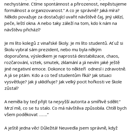
nechystáme. Ctíme spontánnost a přirozenost, nepěstujeme
formálnost a organizovanost.“ A co je správně? Jaká míra?
Někdo považuje za dostačující uvařit návštěvě čaj, jiný uklízí,
peče, leští okna. A nebo taky záleží na tom, kdo k nám na
návštěvu přichází?
Je mi líto kolegů z vinařské školy. Je mi líto studentů. Ať už si
školu vybral sám prezident, nebo mu byla někým
doporučena, výsledkem je naprostá destabilizace, chaos,
rozčarování, vztek, smutek, zklamání a já nevím jaké ještě
jiné negativní emoce. Dokonce to někteří odnesl i zdravotně.
A já se ptám. Kdo a co teď studentům říká? Jak situaci
vysvětluje? Jak ji uklidňuje? Jak velký pocit hořkosti ve škole
zůstal?
A neměla by teď přijít ta nejvyšší autorita a smířlivě sdělit:“
Mrzí mě, co se tu stalo. Co má návštěva způsobila. Chtěl bych
všem poděkovat ……..“
A ještě jedna věc! Důležitá! Neuvedla jsem správně, když