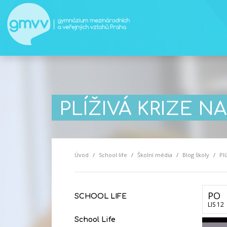
PLÍŽIVÁ KRIZE 
Úvod
School life
Školní média
Blog školy
Pl
PO
SCHOOL LIFE
LIS 12
School Life