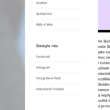
Soutěže
Spolupráce
Mýty a fakta
Ve škol
naše šk
Sledujte nás
jako za
Facebook
moc nez
i ostat
Instagram
učitelé
vlastn
Fotogralerie Flickr
vzděláv
školám
Videokanál Youtube
ministr
a nepř
světě d
a prot