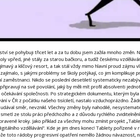
ství se pohybuji třicet let a za tu dobu jsem zažila mnoho změn. N
oly vpřed, jiné stály za starou bačkoru, a tudíž českému vzděláván
jímavý a klíčový resort, a tak stál vždy mimo hlavní proud zájmu v
ajímalo, s jakými problémy se školy potýkají, co jim komplikuje pr
ní zaměstnanci. Nikdo se poslední desetiletí systematicky nezabýva
 připravují na své povolání, jaký by měli mít profil absolventi jedn
ě očekávání společnosti. Po strategickém dokumentu, kterým byla 
ání v ČR z počátku našeho tisíciletí, nastalo vzduchoprázdno. Žá
 udával směr, nevznikl. Všechny změny byly nahodilé, nesystemat
 smetl ze stolu práci předchozího a z důvodu rychlého zviditelněn
ipravené kroky. Jako příklad za všechny mohu zmínit projekt „Tab
igitálního vzdělávání“. Kde je jim dnes konec! Tablety pořízené v
ože toto rádoby progresivní opatření nemělo žádnou návaznost, n