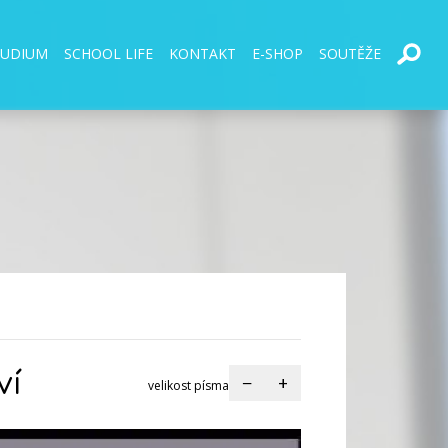
TUDIUM
SCHOOL LIFE
KONTAKT
E-SHOP
SOUTĚŽE
ví
−
+
velikost písma