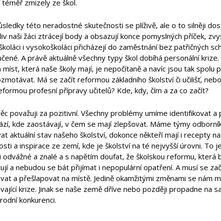
 téměř zmizely ze škol.
sledky této neradostné skutečnosti se plíživě, ale o to silněji d
iv naši žáci ztrácejí body a obsazují konce pomyslných příček, z
koláci i vysokoškoláci přicházejí do zaměstnání bez patřičných sc
čené. A právě aktuálně všechny typy škol dobíhá personální krize. V
 míst, která naše školy mají, je nepočítaně a navíc jsou tak spolu 
ozmotávat. Má se začít reformou základního školství či učilišť, neb
formou profesní přípravy učitelů? Kde, kdy, čím a za co začít?
ěc považuji za pozitivní. Všechny problémy umíme identifikovat a 
ází, kde zaostávají, v čem se mají zlepšovat. Máme týmy odborníků,
at aktuální stav našeho školství, dokonce někteří mají i recepty
sti a inspirace ze zemí, kde je školství na té nejvyšší úrovni. To
idi odvážné a znalé a s napětím doufat, že školskou reformu, která
ují a nebudou se bát přijímat i nepopulární opatření. A musí se za
ovat a přešlapovat na místě. Jedině okamžitými změnami se nám m
vající krize. Jinak se naše země dříve nebo později propadne na s
rodní konkurenci.