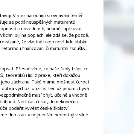
ostavují. V mezinárodním srovnávání téměř
vyšuje se podíl neúspěšných maturantů,
hopností a dovedností, neumějí aplikovat
šichni bijí na poplach, ale zdá se, že pozdě.
provázané, že vlastně nikdo neví, kde klubko
o reformou financování či maturitní zkoušky,
popsat. Přesně víme, co naše školy trápí, co
 teoretiků i lidí z praxe, kteří dokážou
 na jeho záchranu. Také máme možnost čerpat
 je dobrá výchozí pozice. Teď už jenom zbývá
 bezpodmínečně musí přijít, účelně a vhodně
čít ihned. Není čas čekat, do nekonečna
ůže podařit vyvést české školství
amé dno a ani v nejmenším neobstojí v silné