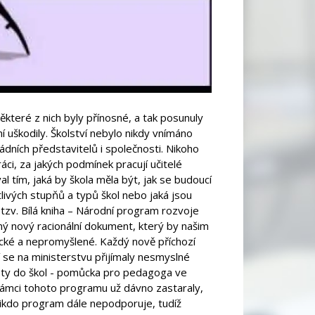
ěkteré z nich byly přínosné, a tak posunuly
í uškodily. Školství nebylo nikdy vnímáno
ládních představitelů i společnosti. Nikoho
áci, za jakých podmínek pracují učitelé
l tím, jaká by škola měla být, jak se budoucí
otlivých stupňů a typů škol nebo jaká jsou
tzv. Bílá kniha – Národní program rozvoje
dný nový racionální dokument, který by našim
ické a nepromyšlené. Každý nově příchozí
í se na ministerstvu přijímaly nesmyslné
lety do škol - pomůcka pro pedagoga ve
 rámci tohoto programu už dávno zastaraly,
ikdo program dále nepodporuje, tudíž