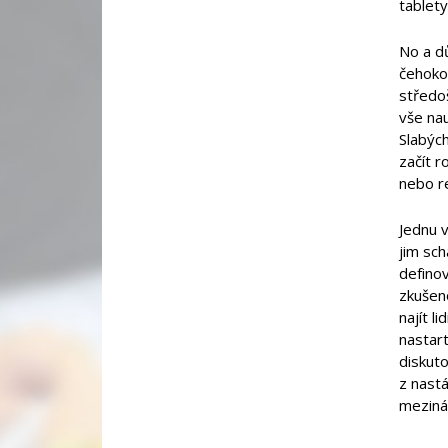
tablety
No a dů
čehokol
středoš
vše nau
Slabých
začít r
nebo re
Jednu v
jim sch
definov
zkušeno
najít l
nastart
diskut
z nastá
meziná