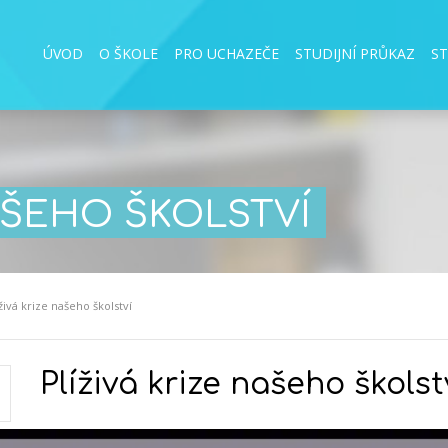
ÚVOD
O ŠKOLE
PRO UCHAZEČE
STUDIJNÍ PRŮKAZ
S
NAŠEHO ŠKOLSTVÍ
íživá krize našeho školství
Plíživá krize našeho školst