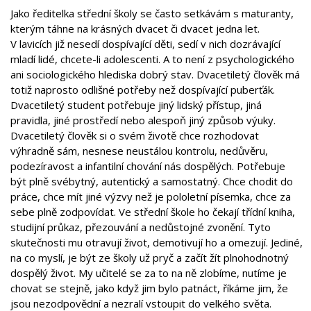
Jako ředitelka střední školy se často setkávám s maturanty,
kterým táhne na krásných dvacet či dvacet jedna let.
V lavicích již nesedí dospívající děti, sedí v nich dozrávající
mladí lidé, chcete-li adolescenti. A to není z psychologického
ani sociologického hlediska dobrý stav. Dvacetiletý člověk má
totiž naprosto odlišné potřeby než dospívající puberťák.
Dvacetiletý student potřebuje jiný lidský přístup, jiná
pravidla, jiné prostředí nebo alespoň jiný způsob výuky.
Dvacetiletý člověk si o svém životě chce rozhodovat
výhradně sám, nesnese neustálou kontrolu, nedůvěru,
podezíravost a infantilní chování nás dospělých. Potřebuje
být plně svébytný, autentický a samostatný. Chce chodit do
práce, chce mít jiné výzvy než je pololetní písemka, chce za
sebe plně zodpovídat. Ve střední škole ho čekají třídní kniha,
studijní průkaz, přezouvání a nedůstojné zvonění. Tyto
skutečnosti mu otravují život, demotivují ho a omezují. Jediné,
na co myslí, je být ze školy už pryč a začít žít plnohodnotný
dospělý život. My učitelé se za to na ně zlobíme, nutíme je
chovat se stejně, jako když jim bylo patnáct, říkáme jim, že
jsou nezodpovědní a nezralí vstoupit do velkého světa.