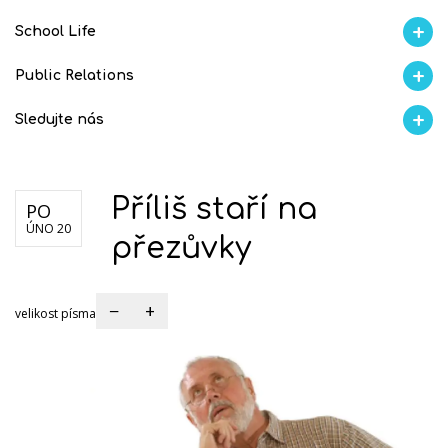
School Life
Aktuality
Proběhlo na GMVV
Ze života
Úspěchy studentů
AI Ambasador
Public Relations
Blog školy
Školní magazín REFRESH
Školní magazín KLAMOFFKA
Soutěže
S
Sledujte nás
Facebook
Instagram
Fotogralerie Flickr
Videokanál Youtube
Příliš staří na
PO
ÚNO 20
přezůvky
−
+
velikost písma