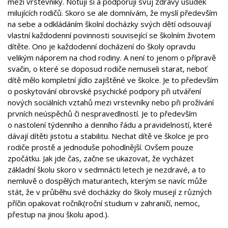
mezi vrstevníky. Notují si a podporují svůj zdravý úsudek
milujících rodičů. Skoro se ale domnívám, že myslí především
na sebe a odkládáním školní docházky svých dětí odsouvají
vlastní každodenní povinnosti související se školním životem
dítěte. Ono je každodenní docházení do školy opravdu
velikým náporem na chod rodiny. A není to jenom o přípravě
svačin, o které se doposud rodiče nemuseli starat, neboť
dítě mělo kompletní jídlo zajištěné ve školce. Je to především
o poskytování obrovské psychické podpory při utváření
nových sociálních vztahů mezi vrstevníky nebo při prožívání
prvních neúspěchů či nespravedlností. Je to především
o nastolení týdenního a denního řádu a pravidelností, které
dávají dítěti jistotu a stabilitu. Nechat dítě ve školce je pro
rodiče prostě a jednoduše pohodlnější. Ovšem pouze
zpočátku. Jak jde čas, začne se ukazovat, že vycházet
základní školu skoro v sedmnácti letech je nezdravé, a to
nemluvě o dospělých maturantech, kterým se navíc může
stát, že v průběhu své docházky do školy musejí z různých
příčin opakovat ročník(roční studium v zahraničí, nemoc,
přestup na jinou školu apod.).