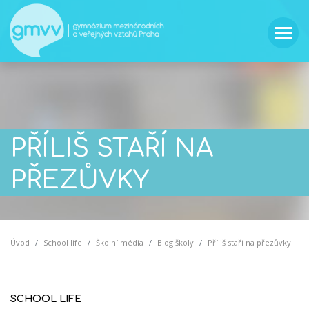
PŘÍLIŠ STAŘÍ NA
PŘEZŮVKY
Úvod
School life
Školní média
Blog školy
Příliš staří na přezůvky
SCHOOL LIFE