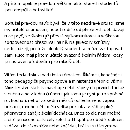
A přitom opak je pravdou. Většina takto starých studentů
jsou dospělí a hotoví lidé.
Bohužel pravdou navíc bývá, že v této nezdravé situaci jsme
my učitelé osamoceni, neboť rodiče od plnoletých dětí dávají
ruce pryč, se školou již přestávají komunikovat a veškerou
zodpovědnost přesouvají na ně. Na jakékoliv schůzky
nedocházejí, protože plnoletý student se může zastupovat
sám. Ruce mají přitom učitelé svázané školním řádem, který
je nastaven především pro mladší děti.
Vítám tedy diskuzi nad tímto tématem. Říkám si, konečně si
toho pedagogičtí psychologové a ministerští úředníci všimli!
Ministerstvo školství navrhuje dělat zápisy do prvních tříd až
v dubnu a ne v lednu či únoru, jak tomu je nyní. Je to správné
rozhodnutí, neboť za sedm měsíců od lednového zápisu –
odkladu, mnoho dětí udělá veliký pokrok a v září je plně
připraveno zahájit školní docházku. Dnes to ale není možné
a dítě je nuceno další celý rok chodit spát po obědě, oblečení
si dávat do rákosníčka nebo kočárku, hrát si s tříletými na