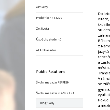
Aktuality
Do leto
Proběhlo na GMVV
letech,
školníh
Ze života
studen
zahrani
Úspěchy studentů
Během p
z Němec
AI Ambasador
jazyků 
recitač
a zástu
město,
Public Relations
Transl
V rámci
Školní magazín REFRESH
se zúča
gymnáz
Školní magazín KLAMOFFKA
vyučují
Pokud s
Blog školy
a mezi