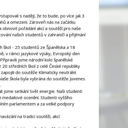
vstupovali s nadějí, že to bude, po více jak 3
ásahů a omezení. Zároveň nás na začátku
 obnovit pořádání akcí a soutěží pro naše
ání našich studentů v zahraničí a přijímání
ch škol - 25 studentů ze Španělska a 18
ně, v rámci jazykové výuky, Evropský den
řipravili jsme národní kolo španělské
z 20 středních škol z celé České republiky
zapojili do soutěže Klimaticky neutrální
Naše škola byla vybrána do soutěže Juvenes
.
li jsme setkání Svět energie. Naši studenti
zli medailové ocenění. Studenti vyššího
kolním parlamentem a za velké podpory
vázání na tradici soutěží, akcí