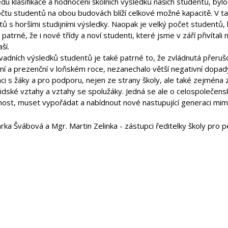
du klasifikace a hodnocení školních výsledků našich studentů, by
očtu studentů na obou budovách blíží celkové možné kapacitě. V
ů s horšími studijními výsledky. Naopak je velký počet studentů, k
 patrné, že i nové třídy a noví studenti, které jsme v září přivítali
ší.
adních výsledků studentů je také patrné to, že zvládnutá přerušov
ní a prezenční v loňském roce, nezanechalo větší negativní dopad
ci s žáky a pro podporu, nejen ze strany školy, ale také zejména 
lidské vztahy a vztahy se spolužáky. Jedná se ale o celospolečen
nost, muset vypořádat a nabídnout nové nastupující generaci m
rka Švábová a Mgr. Martin Zelinka - zástupci ředitelky školy pro 