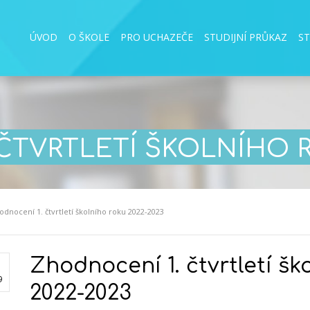
ÚVOD
O ŠKOLE
PRO UCHAZEČE
STUDIJNÍ PRŮKAZ
S
ČTVRTLETÍ ŠKOLNÍHO R
odnocení 1. čtvrtletí školního roku 2022-2023
Zhodnocení 1. čtvrtletí šk
9
2022-2023