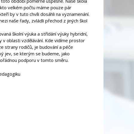
lo toto období poměrně úspěšné. Naše škola
 takto velkém počtu máme pouze pár
teří by v tuto chvíli dosáhli na vyznamenání.
 mezi naše řady, zvládli přechod z jiných škol
aná školní výuka a střídání výuky hybridní,
y v oblasti vzdělávání. Kde vidíme prostor
ze strany rodičů, je budování a péče
ský jev, se kterým se budeme, jako
imořádnou podporu v tomto směru.
pedagogiku