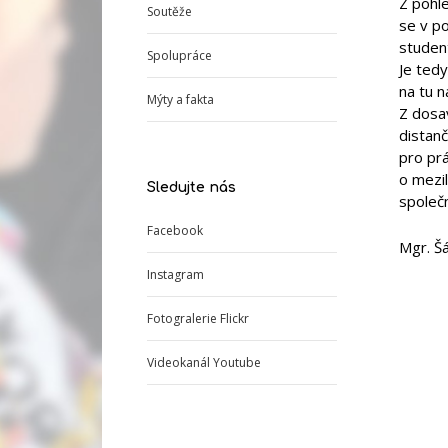
Z pohle
Soutěže
se v p
student
Spolupráce
Je tedy
na tu na
Mýty a fakta
Z dosav
distanč
pro prá
o mezi
Sledujte nás
společ
Facebook
Mgr. Šá
Instagram
Fotogralerie Flickr
Videokanál Youtube