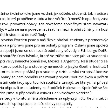
šního školního roku jsme všichni, jak učitelé, studenti, tak i rodiče 
 rok, který proběhne v klidu a bez větších či menších opatření, z
o roku provázeli obavy, zda dokážeme společnými silami navázat a
ty. A zda se nám povede navázat na mezinárodní výměny, na hostov
čních studentů do naší školy.
rvního čtvrtletí jsme v naší škole přivítali studenty z partnerský
ka a připravili jsme pro ně bohatý program. Oslavili jsme společ
a zapojili jsme se do mezinárodní ceny vévody z Edinburgu DofE. P
ní soutěže Ústy básníka, které se zúčastnilo více jak 80 studentů 
pci velvyslanectví Španělska, Mexika a Argentiny. Naši studenti se 
 kterou pořádá pro studenty německého jazyka Goethe-Institut. 
atores, kterou pořádá pro studenty cizích jazyků Evropská komise
 výuky se nám podařilo realizovat projekt Okolí mé školy a pořáda
stnili celé řady sportovních soutěží a turnajů, ze kterých si přive
ia připravili pro studenty ze Stodůlek Halloween. Společně se š
cích jsme si připomněli a oslavili Den válečných veteránů.
e tedy v tomto směru ohlédneme za uplynulým čtvrtletím, tak v na
národní spolupráce se naše obavy nenaplnily.