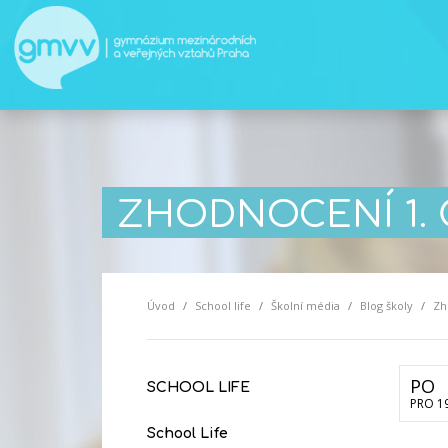
ZHODNOCENÍ 1. 
Úvod
School life
Školní média
Blog školy
Zh
PO
SCHOOL LIFE
PRO 1
School Life