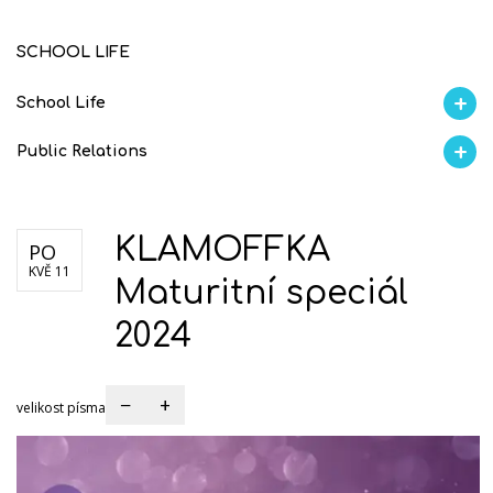
SCHOOL LIFE
School Life
Aktuality
Proběhlo na GMVV
Ze života
Úspěchy studentů
AI Ambasador
Public Relations
Školní magazín KLAMOFFKA
Školní magazín REFRESH
Blog školy
Soutěže
S
KLAMOFFKA
PO
KVĚ 11
Maturitní speciál
2024
−
+
velikost písma