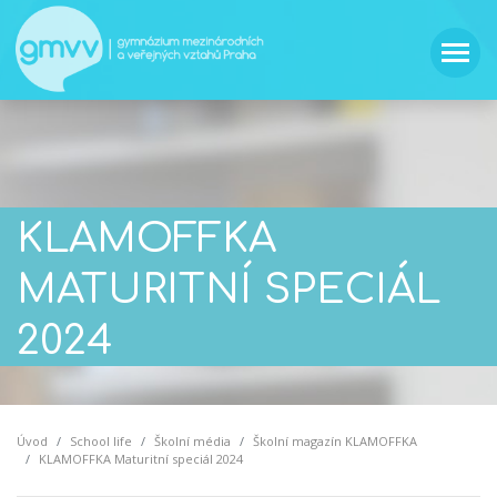
KLAMOFFKA
MATURITNÍ SPECIÁL
2024
Úvod
School life
Školní média
Školní magazín KLAMOFFKA
KLAMOFFKA Maturitní speciál 2024