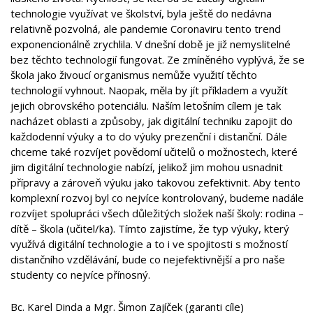
technologie využívat ve školství, byla ještě do nedávna
relativně pozvolná, ale pandemie Coronaviru tento trend
exponencionálně zrychlila. V dnešní době je již nemyslitelné
bez těchto technologií fungovat. Ze zmíněného vyplývá, že se
škola jako živoucí organismus nemůže využití těchto
technologií vyhnout. Naopak, měla by jít příkladem a využít
jejich obrovského potenciálu. Naším letošním cílem je tak
nacházet oblasti a způsoby, jak digitální techniku zapojit do
každodenní výuky a to do výuky prezenční i distanční. Dále
chceme také rozvíjet povědomí učitelů o možnostech, které
jim digitální technologie nabízí, jelikož jim mohou usnadnit
přípravy a zároveň výuku jako takovou zefektivnit. Aby tento
komplexní rozvoj byl co nejvíce kontrolovaný, budeme nadále
rozvíjet spolupráci všech důležitých složek naší školy: rodina –
dítě – škola (učitel/ka). Tímto zajistíme, že typ výuky, který
využívá digitální technologie a to i ve spojitosti s možností
distančního vzdělávání, bude co nejefektivnější a pro naše
studenty co nejvíce přínosný.
Bc. Karel Dinda a Mgr. Šimon Zajíček (garanti cíle)