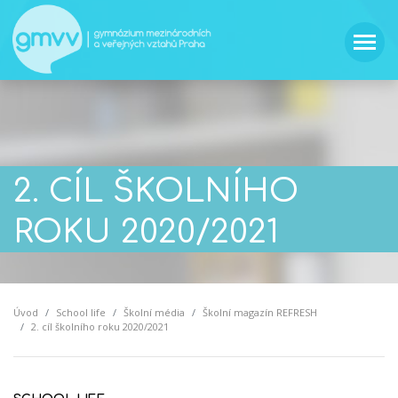
2. CÍL ŠKOLNÍHO
ROKU 2020/2021
Úvod
School life
Školní média
Školní magazín REFRESH
2. cíl školního roku 2020/2021