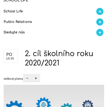
SCHOOL LIFE
School Life
Aktuality
Proběhlo na GMVV
Ze života
Úspěchy studentů
AI Ambasador
Public Relations
Školní magazín REFRESH
Školní magazín KLAMOFFKA
Blog školy
Soutěže
S
Sledujte nás
Facebook
Instagram
Fotogralerie Flickr
Videokanál Youtube
2. cíl školního roku
PO
LIS 30
2020/2021
−
+
velikost písma