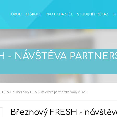
ÚVOD
O ŠKOLE
PRO UCHAZEČE
STUDIJNÍ PRŮKAZ
S
 - NÁVŠTĚVA PARTNER
REFRESH
Březnový FRESH - návštěva partnerské školy v Sofii
Březnový FRESH - návštěv