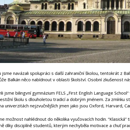
 jsme navázali spolupráci s další zahraniční školou, tentokrát z 
e Balkán něco nabídnout v oblasti školství. Osobní zkušenost nás
ili jsme bilingvní gymnázium FELS „First English Language School“
estižní školu s dlouholetou tradicí a dobrým jménem. Za zmínku sto
na univerzitách nejzvučnějších jmen jako jsou Oxford, Harvard, C
me možnost nahlédnout do několika vyučovacích hodin. “Klasická” 
ně díky disciplíně studentů, kterým nechyběla motivace a chuť prac