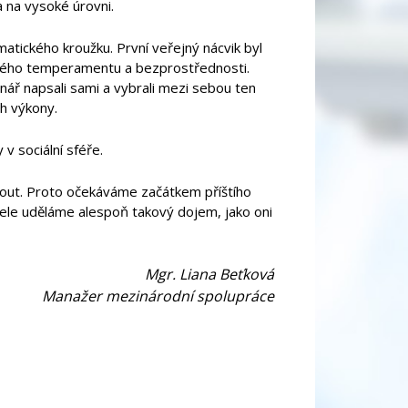
 a na vysoké úrovni.
matického kroužku. První veřejný nácvik byl
rského temperamentu a bezprostřednosti.
cénář napsali sami a vybrali mezi sebou ten
ch výkony.
 v sociální sféře.
out. Proto očekáváme začátkem příštího
itele uděláme alespoň takový dojem, jako oni
Mgr. Liana Beťková
Manažer mezinárodní spolupráce