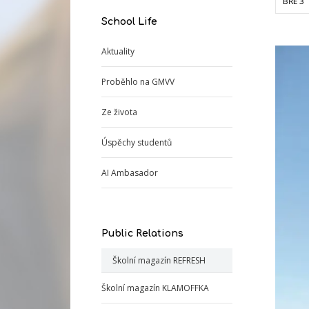
BŘE 3
School Life
Aktuality
Proběhlo na GMVV
Ze života
Úspěchy studentů
AI Ambasador
Public Relations
Školní magazín REFRESH
Školní magazín KLAMOFFKA