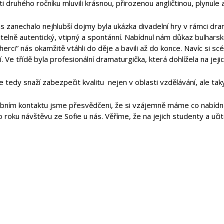
i druhého ročníku mluvili krásnou, přirozenou angličtinou, plynule
s zanechalo nejhlubší dojmy byla ukázka divadelní hry v rámci dra
itelně autentický, vtipný a spontánní. Nabídnul nám důkaz bulha
,herci” nás okamžitě vtáhli do děje a bavili až do konce. Navíc si s
í. Ve třídě byla profesionální dramaturgička, která dohlížela na jeji
e tedy snaží zabezpečit kvalitu nejen v oblasti vzdělávání, ale taky
bním kontaktu jsme přesvědčeni, že si vzájemně máme co nabídn
o roku návštěvu ze Sofie u nás. Věříme, že na jejich studenty a uč
.