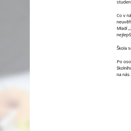
student
Co v ná
neuvěř
Mladí ,
nejlepš
Škola s
Po oso
školníh
na nás