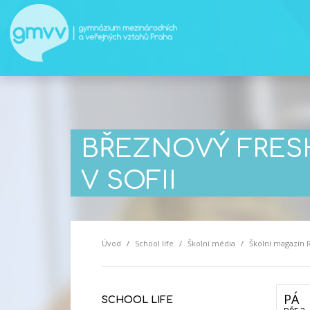
BŘEZNOVÝ FRESH
V SOFII
Úvod
School life
Školní média
Školní magazín 
PÁ
SCHOOL LIFE