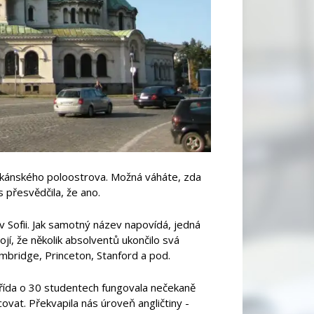
Balkánského poloostrova. Možná váháte, zda
 přesvědčila, že ano.
 v Sofii. Jak samotný název napovídá, jedná
jí, že několik absolventů ukončilo svá
ambridge, Princeton, Stanford a pod.
třída o 30 studentech fungovala nečekaně
ovat. Překvapila nás úroveň angličtiny -