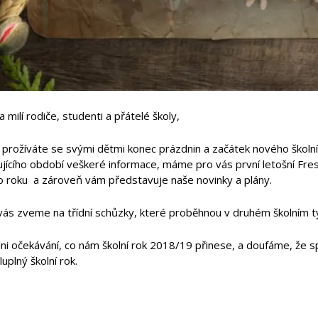
a milí rodiče, studenti a přátelé školy,
ž prožíváte se svými dětmi konec prázdnin a začátek nového školní
ujícího období veškeré informace, máme pro vás první letošní Fres
ho roku a zároveň vám představuje naše novinky a plány.
vás zveme na třídní schůzky, které proběhnou v druhém školním 
ni očekávání, co nám školní rok 2018/19 přinese, a doufáme, že s
uplný školní rok.