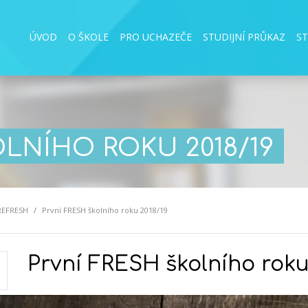
ÚVOD
O ŠKOLE
PRO UCHAZEČE
STUDIJNÍ PRŮKAZ
S
OLNÍHO ROKU 2018/19
REFRESH
První FRESH školního roku 2018/19
První FRESH školního roku