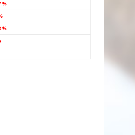
7 %
 %
3 %
%