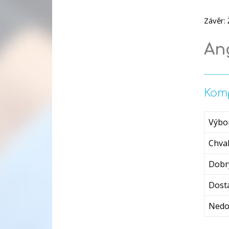
Závěr: 
Ang
Komp
Výbo
Chval
Dobr
Dost
Nedo