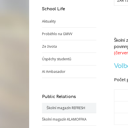
ZÁŘ 1
School Life
Aktuality
Proběhlo na GMVV
Školní 
povinn
Ze života
(červe
Úspěchy studentů
Volb
AI Ambasador
Počet 
Public Relations
Školní magazín REFRESH
Školní magazín KLAMOFFKA