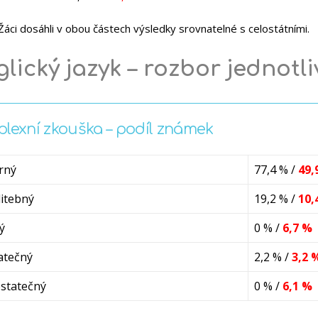
Žáci dosáhli v obou částech výsledky srovnatelné s celostátními.
lický jazyk – rozbor jednotl
lexní zkouška – podíl známek
rný
77,4 % /
49,
itebný
19,2 % /
10,
ý
0 % /
6,7 %
atečný
2,2 % /
3,2 
statečný
0 % /
6,1 %