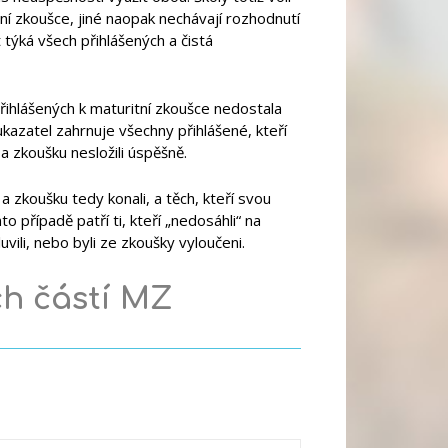
ní zkoušce, jiné naopak nechávají rozhodnutí
ýká všech přihlášených a čistá
řihlášených k maturitní zkoušce nedostala
azatel zahrnuje všechny přihlášené, kteří
a zkoušku nesložili úspěšně.
 a zkoušku tedy konali, a těch, kteří svou
 případě patří ti, kteří „nedosáhli“ na
ili, nebo byli ze zkoušky vyloučeni.
ch částí MZ