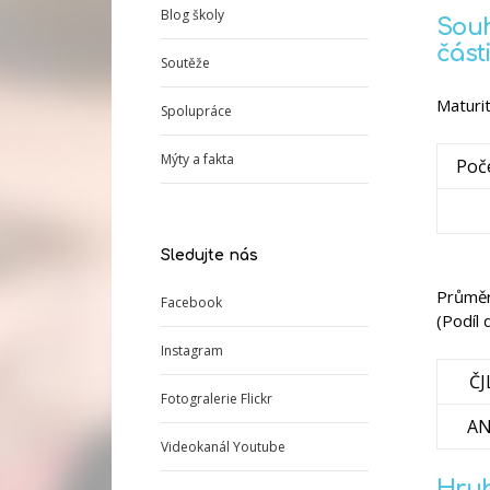
Blog školy
Souh
část
Soutěže
Maturit
Spolupráce
Mýty a fakta
Poč
Sledujte nás
Průměrn
Facebook
(Podíl
Instagram
ČJ
Fotogralerie Flickr
AN
Videokanál Youtube
Hrub