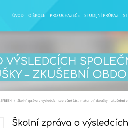
ÚVOD
O ŠKOLE
PRO UCHAZEČE
STUDIJNÍ PRŮKAZ
S
O VÝSLEDCÍCH SPOLEČ
ŠKY – ZKUŠEBNÍ OBDOB
REFRESH
Školní zpráva o výsledcích společné části maturitní zkoušky – zkušební 
Školní zpráva o výsledcíc