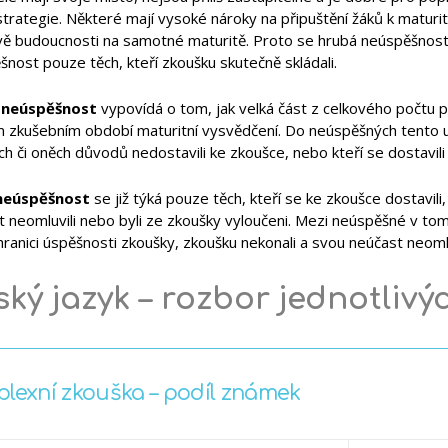
trategie. Některé mají vysoké nároky na připuštění žáků k maturit
vě budoucnosti na samotné maturitě. Proto se hrubá neúspěšnost t
nost pouze těch, kteří zkoušku skutečně skládali.
 neúspěšnost
vypovídá o tom, jak velká část z celkového počtu p
m zkušebním období maturitní vysvědčení. Do neúspěšných tento uk
ch či oněch důvodů nedostavili ke zkoušce, nebo kteří se dostavili 
 neúspěšnost
se již týká pouze těch, kteří se ke zkoušce dostavili,
 neomluvili nebo byli ze zkoušky vyloučeni. Mezi neúspěšné v tomto
ranici úspěšnosti zkoušky, zkoušku nekonali a svou neúčast neomluv
ký jazyk – rozbor jednotlivý
lexní zkouška – podíl známek