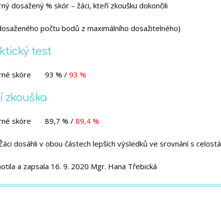
ný dosažený % skór – žáci, kteří zkoušku dokončili
 dosaženého počtu bodů z maximálního dosažitelného)
ktický test
né skóre
93 % /
93 %
í zkouška
né skóre
89,7 % /
89,4 %
Žáci dosáhli v obou částech lepších výsledků ve srovnání s celostá
otila a zapsala 16. 9. 2020 Mgr. Hana Třebická