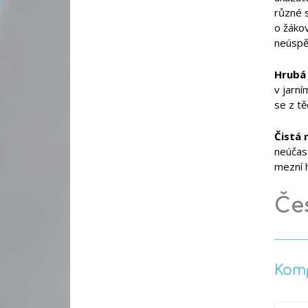
různé s
o žáko
neúspěš
Hrubá
v jarní
se z tě
Čistá
neúčast
mezní h
Čes
Komp