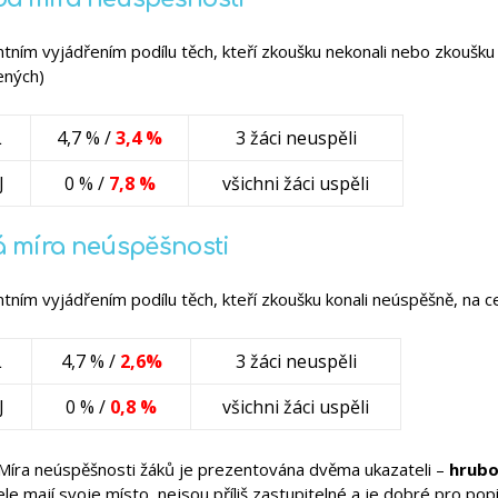
ntním vyjádřením podílu těch, kteří zkoušku nekonali nebo zkoušku
ených)
L
4,7 % /
3,4 %
3 žáci neuspěli
J
0 % /
7,8 %
všichni žáci uspěli
á míra neúspěšnosti
tním vyjádřením podílu těch, kteří zkoušku konali neúspěšně, na 
L
4,7 % /
2,6%
3 žáci neuspěli
J
0 % /
0,8 %
všichni žáci uspěli
 Míra neúspěšnosti žáků je prezentována dvěma ukazateli –
hrubo
le mají svoje místo, nejsou příliš zastupitelné a je dobré pro popi