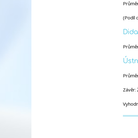
Průměr
(Podíl
Dida
Průměr
Ústn
Průměr
Závěr: 
Vyhodn