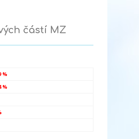
ivých částí MZ
9 %
4 %
%