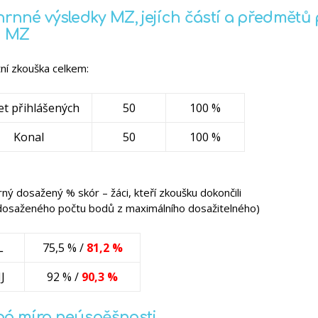
rnné výsledky MZ, jejích částí a předmětů
i MZ
ní zkouška celkem:
et přihlášených
50
100 %
Konal
50
100 %
ý dosažený % skór – žáci, kteří zkoušku dokončili
 dosaženého počtu bodů z maximálního dosažitelného)
L
75,5 % /
81,2 %
J
92 % /
90,3 %
á míra neúspěšnosti