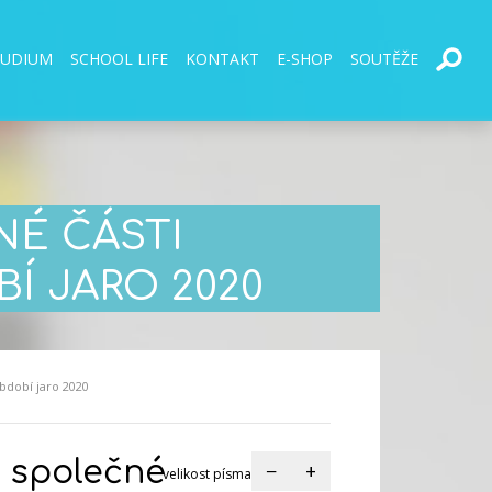
TUDIUM
SCHOOL LIFE
KONTAKT
E-SHOP
SOUTĚŽE
NÉ ČÁSTI
Í JARO 2020
období jaro 2020
h společné
−
+
velikost písma