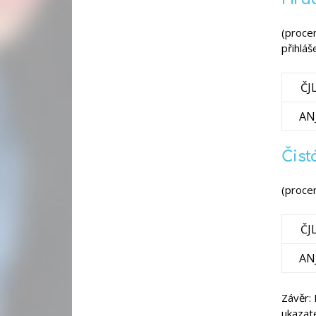
(proce
přihláš
ČJ
AN
Čist
(procen
ČJ
AN
Závěr:
ukazate