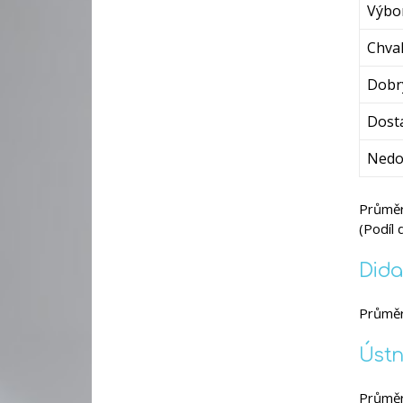
Výbo
Chval
Dobr
Dost
Nedo
Průměrn
(Podíl
Dida
Průměr
Ústn
Průměr