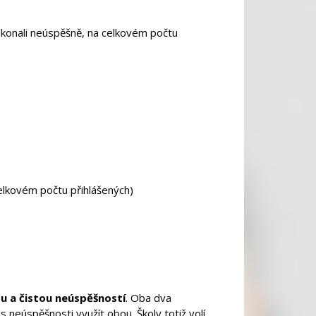
 konali neúspěšně, na celkovém počtu
celkovém počtu přihlášených)
u a čistou neúspěšností
.
Oba dva
s neúspěšnosti využít obou. Školy totiž volí