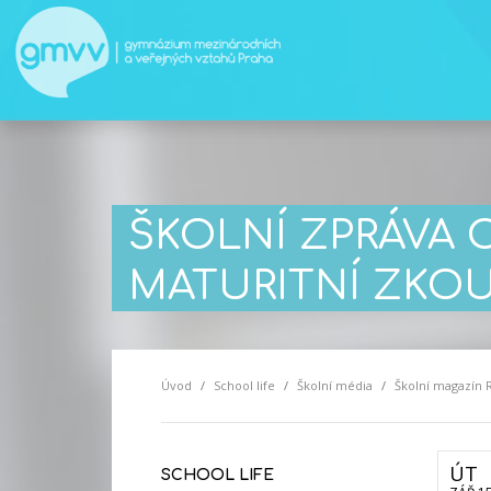
ŠKOLNÍ ZPRÁVA 
MATURITNÍ ZKOU
Úvod
School life
Školní média
Školní magazín 
ÚT
SCHOOL LIFE