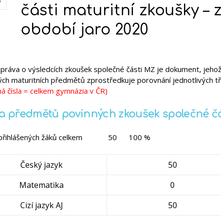
5
části maturitní zkoušky – 
období jaro 2020
zpráva o výsledcích zkoušek společné části MZ je dokument, jehož
ých maturitních předmětů zprostředkuje porovnání jednotlivých tř
ná čísla = celkem gymnázia v ČR)
a předmětů povinných zkoušek společné čá
přihlášených žáků celkem
50
100 %
Český jazyk
50
Matematika
0
Cizí jazyk AJ
50