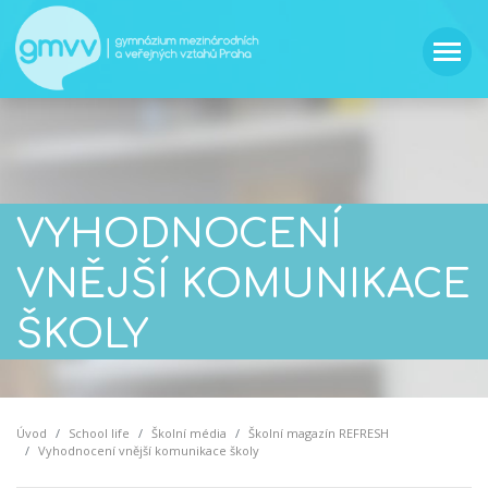
VYHODNOCENÍ
VNĚJŠÍ KOMUNIKACE
ŠKOLY
Úvod
School life
Školní média
Školní magazín REFRESH
Vyhodnocení vnější komunikace školy