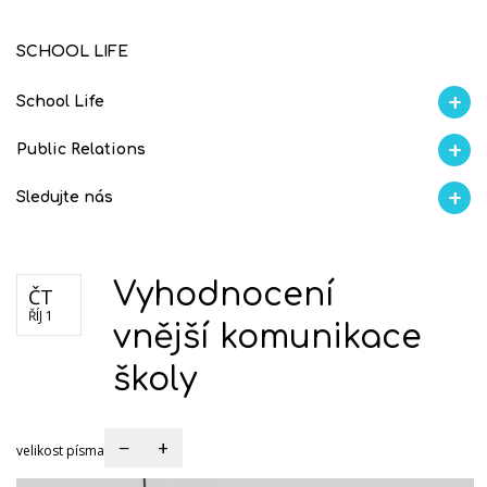
SCHOOL LIFE
School Life
Aktuality
Proběhlo na GMVV
Ze života
Úspěchy studentů
AI Ambasador
Public Relations
Školní magazín REFRESH
Školní magazín KLAMOFFKA
Blog školy
Soutěže
S
Sledujte nás
Facebook
Instagram
Fotogralerie Flickr
Videokanál Youtube
Vyhodnocení
ČT
ŘÍJ 1
vnější komunikace
školy
−
+
velikost písma