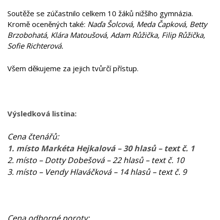
Soutěže se zúčastnilo celkem 10 žáků nižšího gymnázia.
Kromě oceněných také:
Naďa Šolcová, Meda Čapková, Betty
Brzobohatá, Klára Matoušová, Adam Růžička, Filip Růžička,
Sofie Richterová.
Všem děkujeme za jejich tvůrčí přístup.
Výsledková listina:
Cena čtenářů:
1. místo Markéta Hejkalová – 30 hlasů – text č. 1
2. místo – Dotty Dobešová – 22 hlasů – text č. 10
3. místo – Vendy Hlaváčková – 14 hlasů – text č. 9
Cena odborné poroty: