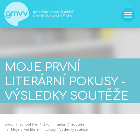
MOJE PRVNÍ
LITERÁRNÍ POKUSY -
VÝSLEDKY SOUTĚŽE
Úvod
School life
Školní média
Soutěže
Moje první literární pokusy - Výsledky soutěže