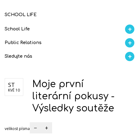
SCHOOL LIFE
School Life
Aktuality
Proběhlo na GMVV
Ze života
Úspěchy studentů
AI Ambasador
Public Relations
Soutěže
Školní magazín REFRESH
Školní magazín KLAMOFFKA
Blog školy
S
Sledujte nás
Facebook
Instagram
Fotogralerie Flickr
Videokanál Youtube
Moje první
ST
KVĚ 10
literární pokusy -
Výsledky soutěže
−
+
velikost písma