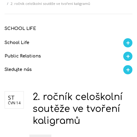
2. ročník celoškolní soutěže ve tvoření kaligramů
SCHOOL LIFE
School Life
Aktuality
Proběhlo na GMVV
Ze života
Úspěchy studentů
AI Ambasador
Public Relations
Soutěže
Školní magazín REFRESH
Školní magazín KLAMOFFKA
Blog školy
S
Sledujte nás
Facebook
Instagram
Fotogralerie Flickr
Videokanál Youtube
2. ročník celoškolní
ST
ČVN 14
soutěže ve tvoření
kaligramů