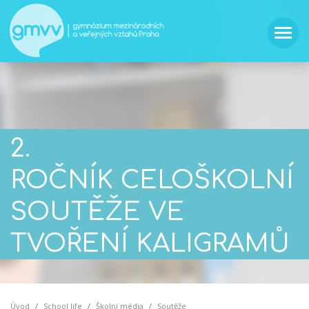
2.
ROČNÍK CELOŠKOLNÍ
SOUTĚŽE VE
TVOŘENÍ KALIGRAMŮ
Úvod
School life
Školní média
Soutěže