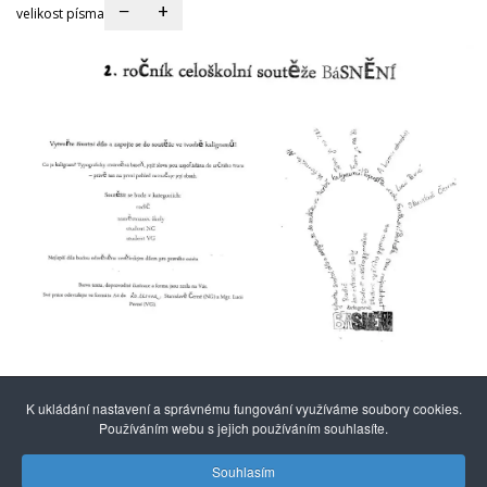
−
+
velikost písma
K ukládání nastavení a správnému fungování využíváme soubory cookies.
Používáním webu s jejich používáním souhlasíte.
Souhlasím
© 2014 - 2026
Gymnázium mezinárodních a veřejných