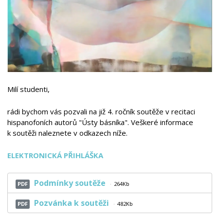
Milí studenti,
rádi bychom vás pozvali na již 4. ročník soutěže v recitaci
hispanofoních autorů "Ústy básníka". Veškeré informace
k soutěži naleznete v odkazech níže.
ELEKTRONICKÁ PŘIHLÁŠKA
Podmínky soutěže
PDF
264Kb
Pozvánka k soutěži
PDF
482Kb