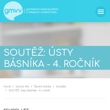
SOUTĚŽ: ÚSTY
BÁSNÍKA - 4. ROČNÍK
Úvod
School life
Školní média
Soutěže
SOUTĚŽ: Ústy básníka - 4. ročník