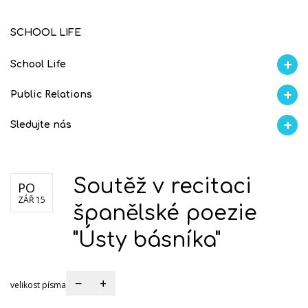
SCHOOL LIFE
School Life
Aktuality
Proběhlo na GMVV
Ze života
Úspěchy studentů
AI Ambasador
Public Relations
Soutěže
Školní magazín REFRESH
Školní magazín KLAMOFFKA
Blog školy
S
Sledujte nás
Facebook
Instagram
Fotogralerie Flickr
Videokanál Youtube
Soutěž v recitaci
PO
ZÁŘ 15
španělské poezie
"Ústy básníka"
−
+
velikost písma