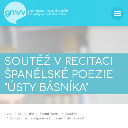
SOUTĚŽ V RECITACI
ŠPANĚLSKÉ POEZIE
"ÚSTY BÁSNÍKA"
Úvod
School life
Školní média
Soutěže
Soutěž v recitaci španělské poezie "Ústy básníka"