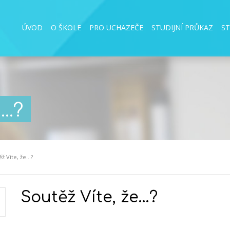
ÚVOD
O ŠKOLE
PRO UCHAZEČE
STUDIJNÍ PRŮKAZ
S
..?
ž Víte, že...?
Soutěž Víte, že...?