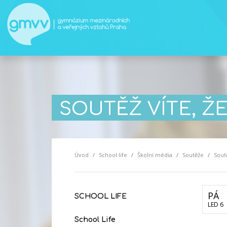
SOUTĚŽ VÍTE, ŽE.
Úvod
School life
Školní média
Soutěže
Soutě
PÁ
SCHOOL LIFE
LED 6
School Life