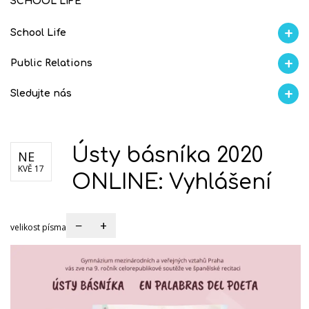
SCHOOL LIFE
School Life
Aktuality
Proběhlo na GMVV
Ze života
Úspěchy studentů
AI Ambasador
Public Relations
Soutěže
Školní magazín REFRESH
Školní magazín KLAMOFFKA
Blog školy
S
Sledujte nás
Facebook
Instagram
Fotogralerie Flickr
Videokanál Youtube
Ústy básníka 2020
NE
KVĚ 17
ONLINE: Vyhlášení
−
+
velikost písma