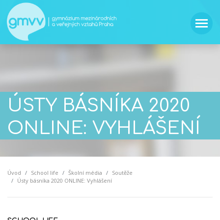
ÚSTY BÁSNÍKA 2020
ONLINE: VYHLÁŠENÍ
Úvod
School life
Školní média
Soutěže
Ústy básníka 2020 ONLINE: Vyhlášení