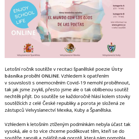
Letošní ročník soutěže v recitaci španělské poezie
Ústy
básníka
proběhl
ONLINE
. Vzhledem k opatřením
v souvislosti s onemocněním Covid-19 nemohl proběhnout,
tak jak jsme zvyklí, přesto jsme ale o tak oblíbenou soutěž
nechtěli přijít. Do soutěže se každoročně hlásí kolem stovky
soutěžících z celé České republiky a porota je složená ze
zástupců Velvyslanectví Mexika, Kuby a Španělska.
Vzhledem k letošním ztíženým podmínkám nebyla účast tak
vysoká, ale o to více chceme poděkovat těm, kteří se do
soutěže zapojili a zvláště pak porotě, která nám pomohla