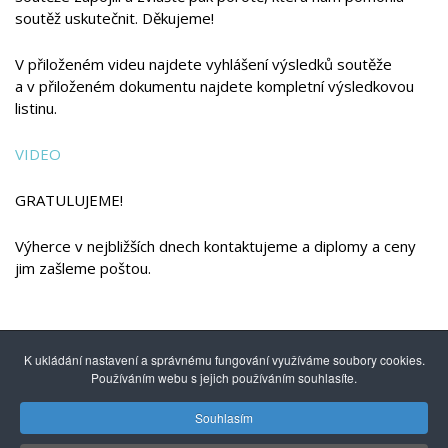
soutěž uskutečnit. Děkujeme!
V přiloženém videu najdete vyhlášení výsledků soutěže
a v přiloženém dokumentu najdete kompletní výsledkovou
listinu.
VIDEO
GRATULUJEME!
Výherce v nejbližších dnech kontaktujeme a diplomy a ceny
jim zašleme poštou.
K ukládání nastavení a správnému fungování využíváme soubory cookies.
Používáním webu s jejich používáním souhlasíte.
Souhlasím
© 2014 - 2026
Gymnázium mezinárodních a veřejných