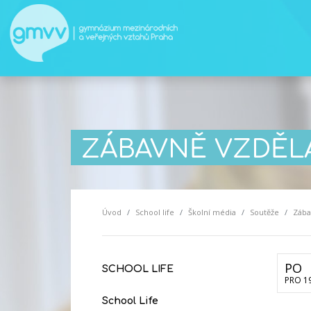
ZÁBAVNĚ VZDĚLÁ
Úvod
School life
Školní média
Soutěže
Zába
PO
SCHOOL LIFE
PRO 1
School Life