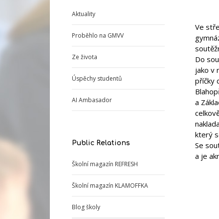
Aktuality
Ve stř
Proběhlo na GMVV
gymnáz
soutěžn
Ze života
Do sout
jako v 
Úspěchy studentů
příčky 
Blahop
AI Ambasador
a Zákl
celkově
naklada
který s
Public Relations
Se sou
a je a
Školní magazín REFRESH
Školní magazín KLAMOFFKA
Blog školy