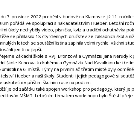
edu 7. prosince 2022 proběhl v budově na Klamovce již 11. ročník
ium pořádá ve spolupráci s nakladatelstvím Hueber. Letošní ročn
ími úkoly nechyběly video, písnička, kvíz a tradiční ochutnávka p
ěže se přihlásilo 18 čtyřčlenných družstev ze základních škol a niž
minulých letech se soutěžní listina zaplnila velmi rychle. Všichni stu
dosáhli jen ti nejlepší.
řejeme Základní škole s RVJ, Bronzová a Gymnáziu Jana Nerudy k p
adní škole Kuncova k druhému a Gymnáziu Nad Kavalírkou ke třetí
 umístili na 6. místě. Týmy na prvním až třetím místě byly odměn
telství Hueber a naší školy. Studenti i jejich pedagogové si soutěž p
e uskuteční v příštím školním roce na podzim.
těží je od začátku také spojen workshop pro pedagogy, který je p
kreditován MŠMT. Letošním tématem workshopu bylo Štěstí přeje