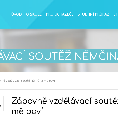
ÚVOD
O ŠKOLE
PRO UCHAZEČE
STUDIJNÍ PRŮKAZ
S
VACÍ SOUTĚŽ NĚMČINA
vně vzdělávací soutěž Němčina mě baví
Zábavně vzdělávací sout
9
mě baví