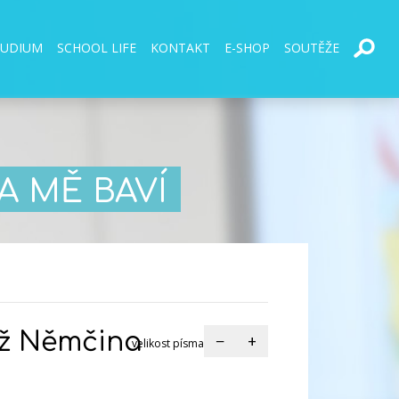
TUDIUM
SCHOOL LIFE
KONTAKT
E-SHOP
SOUTĚŽE
 MĚ BAVÍ
ěž Němčina
−
+
velikost písma