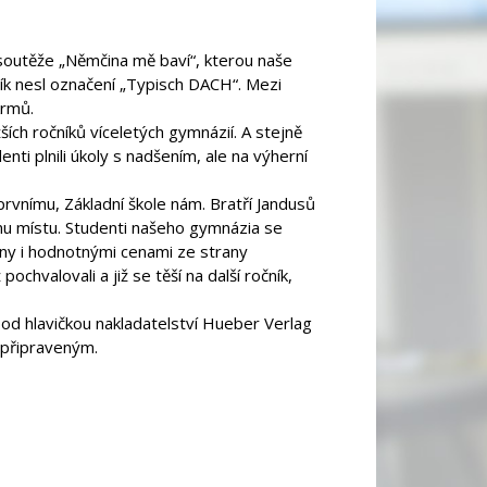
 soutěže „Němčina mě baví“, kterou naše
ík nesl označení „Typisch DACH“. Mezi
okrmů.
ších ročníků víceletých gymnázií. A stejně
denti plnili úkoly s nadšením, ale na výherní
rvnímu, Základní škole nám. Bratří Jandusů
mu místu. Studenti našeho gymnázia se
ěny i hodnotnými cenami ze strany
ochvalovali a již se těší na další ročník,
od hlavičkou nakladatelství Hueber Verlag
 připraveným.