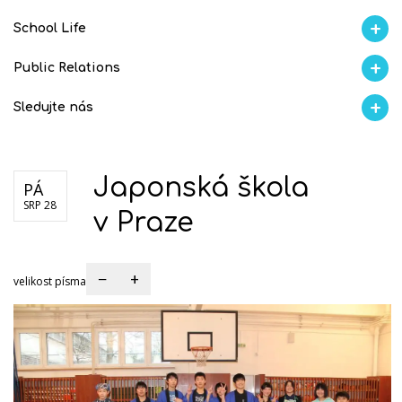
School Life
Aktuality
Proběhlo na GMVV
Ze života
Úspěchy studentů
AI Ambasador
Public Relations
Spo
Školní magazín REFRESH
Školní magazín KLAMOFFKA
Blog školy
Soutěže
Sledujte nás
Facebook
Instagram
Fotogralerie Flickr
Videokanál Youtube
Japonská škola
PÁ
SRP 28
v Praze
−
+
velikost písma