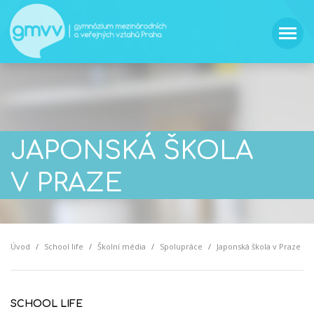
JAPONSKÁ ŠKOLA
V PRAZE
Úvod
School life
Školní média
Spolupráce
Japonská škola v Praze
SCHOOL LIFE