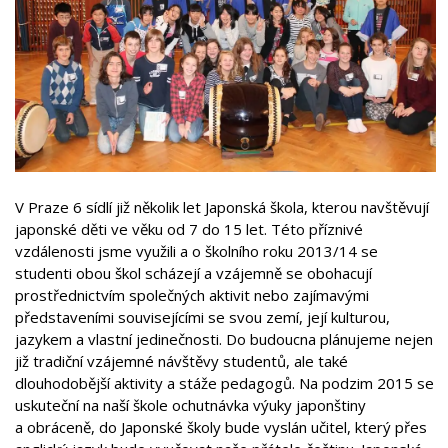
V Praze 6 sídlí již několik let Japonská škola, kterou navštěvují
japonské děti ve věku od 7 do 15 let. Této příznivé
vzdálenosti jsme využili a o školního roku 2013/14 se
studenti obou škol scházejí a vzájemně se obohacují
prostřednictvím společných aktivit nebo zajímavými
představeními souvisejícími se svou zemí, její kulturou,
jazykem a vlastní jedinečnosti. Do budoucna plánujeme nejen
již tradiční vzájemné návštěvy studentů, ale také
dlouhodobější aktivity a stáže pedagogů. Na podzim 2015 se
uskuteční na naší škole ochutnávka výuky japonštiny
a obráceně, do Japonské školy bude vyslán učitel, který přes