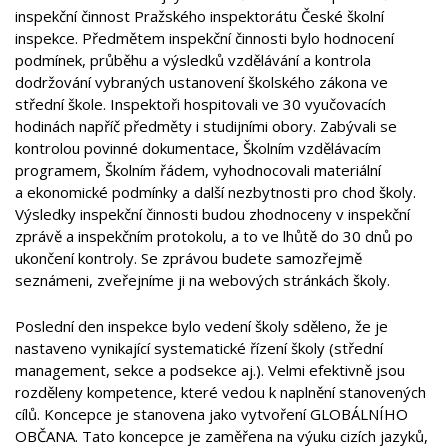
inspekční činnost Pražského inspektorátu České školní
inspekce. Předmětem inspekční činnosti bylo hodnocení
podmínek, průběhu a výsledků vzdělávání a kontrola
dodržování vybraných ustanovení školského zákona ve
střední škole. Inspektoři hospitovali ve 30 vyučovacích
hodinách napříč předměty i studijními obory. Zabývali se
kontrolou povinné dokumentace, Školním vzdělávacím
programem, Školním řádem, vyhodnocovali materiální
a ekonomické podmínky a další nezbytnosti pro chod školy.
Výsledky inspekční činnosti budou zhodnoceny v inspekční
zprávě a inspekčním protokolu, a to ve lhůtě do 30 dnů po
ukončení kontroly. Se zprávou budete samozřejmě
seznámeni, zveřejníme ji na webových stránkách školy.
Poslední den inspekce bylo vedení školy sděleno, že je
nastaveno vynikající systematické řízení školy (střední
management, sekce a podsekce aj.). Velmi efektivně jsou
rozděleny kompetence, které vedou k naplnění stanovených
cílů. Koncepce je stanovena jako vytvoření GLOBÁLNÍHO
OBČANA. Tato koncepce je zaměřena na výuku cizích jazyků,