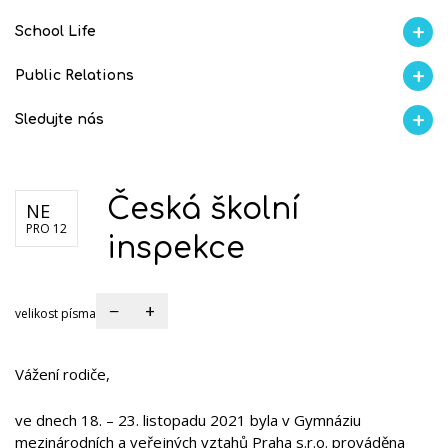
School Life
Aktuality
Proběhlo na GMVV
Ze života
Úspěchy studentů
AI Ambasador
Public Relations
Školní magazín REFRESH
Školní magazín KLAMOFFKA
Blog školy
Soutěže
Spolup
Sledujte nás
Facebook
Instagram
Fotogralerie Flickr
Videokanál Youtube
Česká školní
NE
PRO 12
inspekce
−
+
velikost písma
Vážení rodiče,
ve dnech 18. – 23. listopadu 2021 byla v Gymnáziu
mezinárodních a veřejných vztahů Praha s.r.o. prováděna