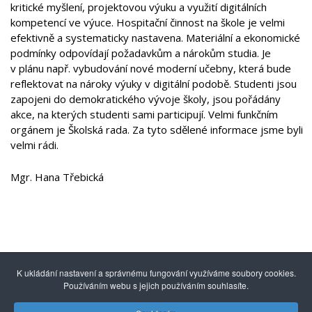
kritické myšlení, projektovou výuku a využití digitálních
kompetencí ve výuce. Hospitační činnost na škole je velmi
efektivně a systematicky nastavena. Materiální a ekonomické
podmínky odpovídají požadavkům a nárokům studia. Je
v plánu např. vybudování nové moderní učebny, která bude
reflektovat na nároky výuky v digitální podobě. Studenti jsou
zapojeni do demokratického vývoje školy, jsou pořádány
akce, na kterých studenti sami participují. Velmi funkčním
orgánem je Školská rada. Za tyto sdělené informace jsme byli
velmi rádi.
Mgr. Hana Třebická
K ukládání nastavení a správnému fungování využíváme soubory cookies.
Používáním webu s jejich používáním souhlasíte.