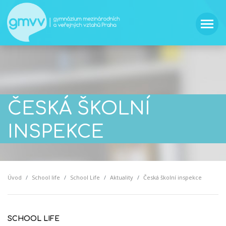
ČESKÁ ŠKOLNÍ
INSPEKCE
Úvod
School life
School Life
Aktuality
Česká školní inspekce
SCHOOL LIFE