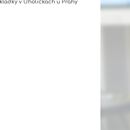
kládky v Úholičkách u Prahy