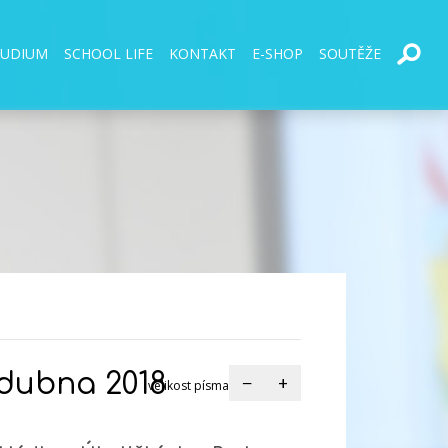
TUDIUM
SCHOOL LIFE
KONTAKT
E-SHOP
SOUTĚŽE
 dubna 2018
−
+
velikost písma