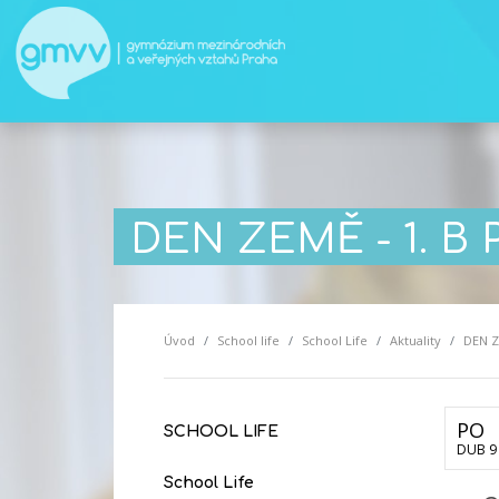
DEN ZEMĚ - 1. B 
Úvod
School life
School Life
Aktuality
DEN Z
PO
SCHOOL LIFE
DUB 9
School Life