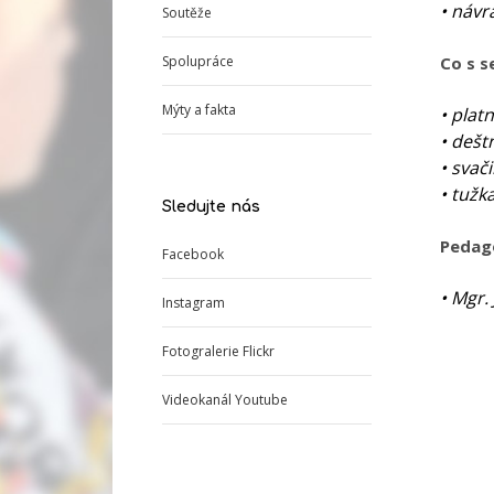
• návr
Soutěže
Spolupráce
Co s 
Mýty a fakta
• plat
• dešt
• svači
• tužk
Sledujte nás
Pedag
Facebook
• Mgr.
Instagram
Fotogralerie Flickr
Videokanál Youtube