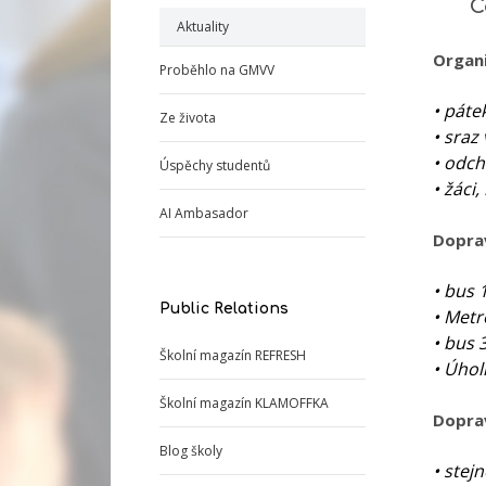
C
Aktuality
Organi
Proběhlo na GMVV
• páte
Ze života
• sraz
• odch
Úspěchy studentů
• žáci
AI Ambasador
Dopra
• bus 
Public Relations
• Metr
• bus 
Školní magazín REFRESH
• Úhol
Školní magazín KLAMOFFKA
Doprav
Blog školy
• stej