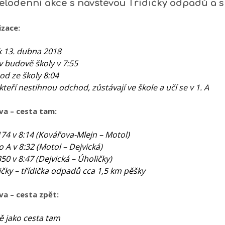
elodenní akce s návštěvou Třídičky odpadů a s
zace:
k 13. dubna 2018
 v budově školy v 7:55
od ze školy 8:04
, kteří nestihnou odchod, zůstávají ve škole a učí se v 1. A
va – cesta tam:
174 v 8:14 (Kovářova-Mlejn – Motol)
o A v 8:32 (Motol – Dejvická)
350 v 8:47 (Dejvická – Úholičky)
ičky – třídička odpadů cca 1,5 km pěšky
a – cesta zpět:
ně jako cesta tam