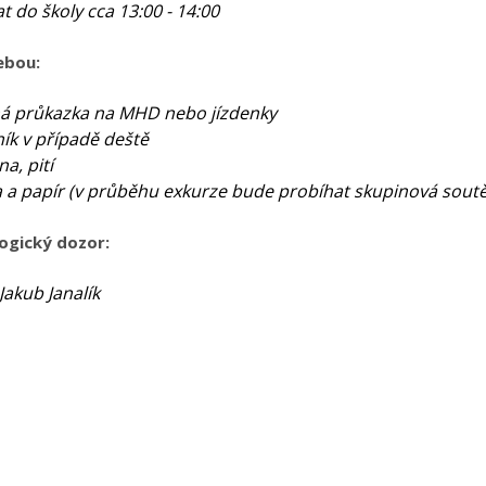
at do školy cca 13:00 - 14:00
sebou:
ná průkazka na MHD nebo jízdenky
ník v případě deště
na, pití
a a papír (v průběhu exkurze bude probíhat skupinová soutě
ogický dozor:
 Jakub Janalík