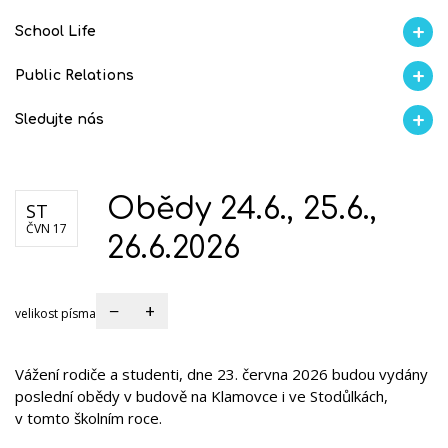
School Life
Aktuality
Proběhlo na GMVV
Ze života
Úspěchy studentů
AI Ambasador
Public Relations
Školní magazín REFRESH
Školní magazín KLAMOFFKA
Blog školy
Soutěže
Spolup
Sledujte nás
Facebook
Instagram
Fotogralerie Flickr
Videokanál Youtube
Obědy 24.6., 25.6.,
ST
ČVN 17
26.6.2026
−
+
velikost písma
Vážení rodiče a studenti, dne 23. června 2026 budou vydány
poslední obědy v budově na Klamovce i ve Stodůlkách,
v tomto školním roce.