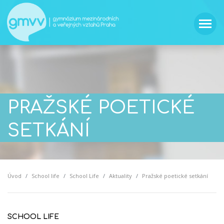
PRAŽSKÉ POETICKÉ
SETKÁNÍ
Úvod
School life
School Life
Aktuality
Pražské poetické setkání
SCHOOL LIFE