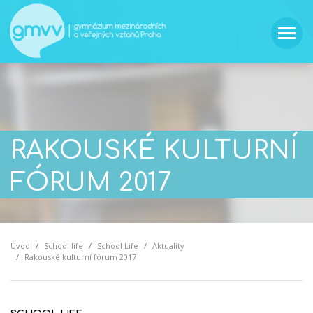
RAKOUSKÉ KULTURNÍ
FÓRUM 2017
Úvod
School life
School Life
Aktuality
Rakouské kulturní fórum 2017