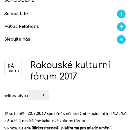
SCHOOL LIFE
School Life
Aktuality
Proběhlo na GMVV
Ze života
Úspěchy studentů
AI Ambasador
Public Relations
Školní magazín REFRESH
Školní magazín KLAMOFFKA
Blog školy
Soutěže
Spolup
Sledujte nás
Facebook
Instagram
Fotogralerie Flickr
Videokanál Youtube
Rakouské kulturní
PÁ
BŘE 10
fórum 2017
−
+
velikost písma
Již se to blíží!
22.3.2017
společně s německými skupinami tříd 5.A, 5.C
a 6.A/2.D navštívíme Rakouské kulturní fórum
v Praze.
Galerie
Bäckerstrasse4, platforma pro mladé umění
,