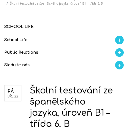
Školní testování ze španělského jazyka, úroveň B1 – třída 6. B
SCHOOL LIFE
School Life
Aktuality
Proběhlo na GMVV
Ze života
Úspěchy studentů
AI Ambasador
Public Relations
Školní magazín REFRESH
Školní magazín KLAMOFFKA
Blog školy
Soutěže
Spolup
Sledujte nás
Facebook
Instagram
Fotogralerie Flickr
Videokanál Youtube
Školní testování ze
PÁ
BŘE 22
španělského
jazyka, úroveň B1 –
třída 6. B