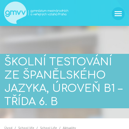
ŠKOLNÍ TESTOVÁNÍ
ZE ŠPANĚLSKÉHO
JAZYKA, ÚROVEŇ B1 –
TŘÍDA 6. B
Úvod
School life
School Life
Aktuality