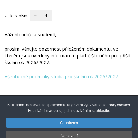
−
+
velikost písma
Vážení rodiče a studenti,
prosím, věnujte pozornost přiloženém dokumentu, ve
kterém jsou uvedeny informace o platbě školného pro příští
školní rok 2026/2027.
Všeobecné podmínky studia pro školní rok 2026/2027
K ukládání nastavení a správnému fungování využíváme soubory cookies.
Používáním webu s jejich používáním souhlasíte.
Souhlasím
© 2014 - 2026
Gymnázium mezinárodních a veřejných
vztahů Praha s.r.o.
| Kuncova 1580, 155 00 Praha 5, +420
Nastavení