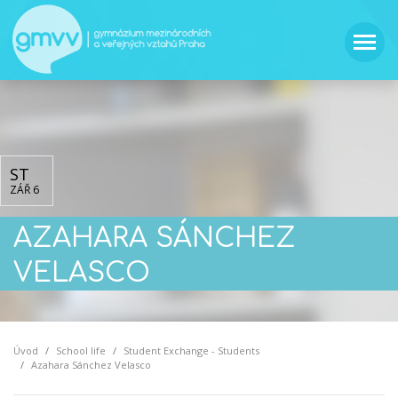
ST
ZÁŘ 6
AZAHARA SÁNCHEZ
VELASCO
Úvod
School life
Student Exchange - Students
Azahara Sánchez Velasco