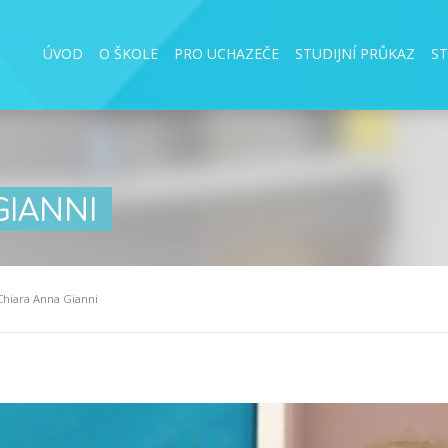
ÚVOD
O ŠKOLE
PRO UCHAZEČE
STUDIJNÍ PRŮKAZ
S
GIANNI
Chiara Anna Gianni