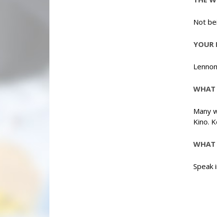
Not bei
YOUR 
Lennon
WHAT 
Many w
Kino. 
WHAT 
Speak 