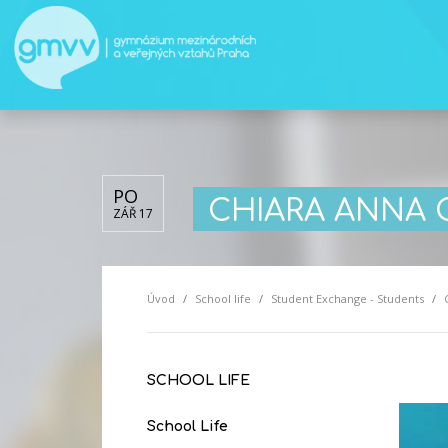
PO
CHIARA ANNA 
ZÁŘ 17
Úvod
School life
Student Exchange - Students
SCHOOL LIFE
School Life