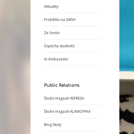
Aktuality
Proběhlo na GMVV
Ze života
Úspěchy studentů
AI Ambasador
Public Relations
Školní magazín REFRESH
Školní magazín KLAMOFFKA
Blog školy