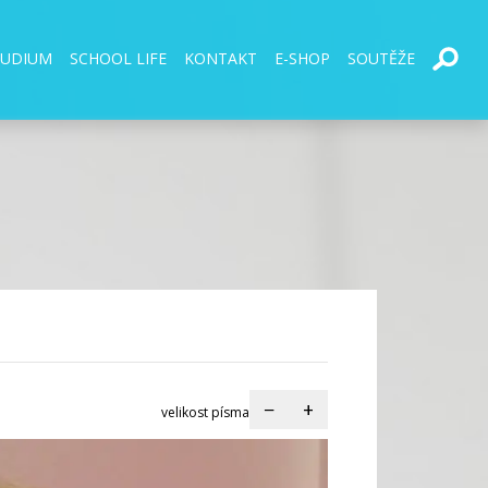
TUDIUM
SCHOOL LIFE
KONTAKT
E-SHOP
SOUTĚŽE
−
+
velikost písma