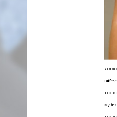
YOUR 
Differe
THE B
My firs
THE W