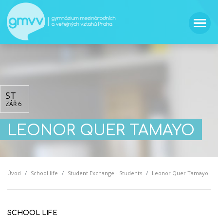
ST
ZÁŘ 6
LEONOR QUER TAMAYO
Úvod
School life
Student Exchange - Students
Leonor Quer Tamayo
SCHOOL LIFE