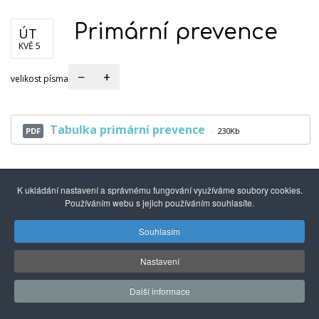
Primární prevence
ÚT
KVĚ 5
−
+
velikost písma
Tabulka primární prevence
PDF
230Kb
K ukládání nastavení a správnému fungování využíváme soubory cookies.
Používáním webu s jejich používáním souhlasíte.
Souhlasím
© 2014 - 2026
Gymnázium mezinárodních a veřejných
vztahů Praha s.r.o.
| Kuncova 1580, 155 00 Praha 5, +420
Nastavení
251 550 846 |
info@gmvv.cz
Správu převzal: Agionet.cz
, 2020
*
Další informace