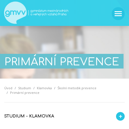
PRIMÁRNÍ PREVENCE
Úvod
Studium
Klamovka
Školní metodik prevence
Primární prevence
STUDIUM - KLAMOVKA
Školní metodik
Studijní oddělení
Knihovna
Školní jídelna
Výchovný poradce