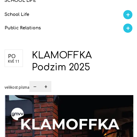
SCHOOL LIFE
School Life
Aktuality
Proběhlo na GMVV
Ze života
Úspěchy studentů
AI Ambasador
Public Relations
Školní magazín KLAMOFFKA
Školní magazín REFRESH
Blog školy
Soutěže
S
KLAMOFFKA
PO
KVĚ 11
Podzim 2025
−
+
velikost písma