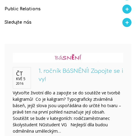
Aktuality
Proběhlo na GMVV
Ze života
Úspěchy studentů
AI Ambasador
Public Relations
Soutěže
Školní magazín REFRESH
Školní magazín KLAMOFFKA
Blog školy
S
Sledujte nás
Facebook
Instagram
Fotogralerie Flickr
Videokanál Youtube
1. ročník BáSNĚNÍ! Zapojte se i
ČT
KVĚ 5
vy!
2016
Vytvořte životní dílo a zapojte se do soutěže ve tvorbě
kaligramů! Co je kaligram? Typograficky ztvárněná
báseň, jejíž slova jsou uspořádána do určité ho tvaru –
právě ten na první pohled naznačuje její obsah.
Soutěžit se bude v kategoriích: rodičzaměstnanec
školystudent NGstudent VG Nejlepší díla budou
odměněna uměleckým…