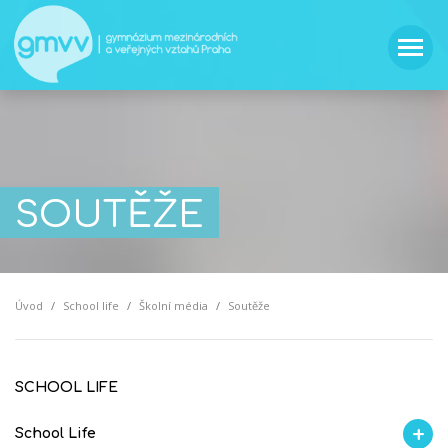
SOUTĚŽE
Úvod
School life
Školní média
Soutěže
SCHOOL LIFE
School Life