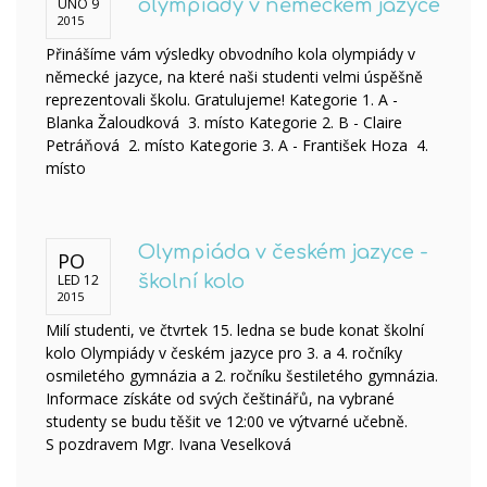
ÚNO 9
olympiády v německém jazyce
2015
Přinášíme vám výsledky obvodního kola olympiády v
německé jazyce, na které naši studenti velmi úspěšně
reprezentovali školu. Gratulujeme! Kategorie 1. A -
Blanka Žaloudková 3. místo Kategorie 2. B - Claire
Petráňová 2. místo Kategorie 3. A - František Hoza 4.
místo
Olympiáda v českém jazyce -
PO
LED 12
školní kolo
2015
Milí studenti, ve čtvrtek 15. ledna se bude konat školní
kolo Olympiády v českém jazyce pro 3. a 4. ročníky
osmiletého gymnázia a 2. ročníku šestiletého gymnázia.
Informace získáte od svých češtinářů, na vybrané
studenty se budu těšit ve 12:00 ve výtvarné učebně.
S pozdravem Mgr. Ivana Veselková