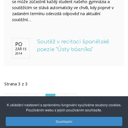
se může zúčastnit každý student našeho gymnázia a
soutěžícím se stává automaticky ve chvíli, kdy poprvé v
zadaném termínu odevzdá odpověď na aktuální
soutěžní…
Soutěž v recitaci španělské
PO
ZÁŘ 15
poezie "Ústy básníka"
2014
Strana 3 z 3
1
2
3
K ukládání nastavení a správnému fungování využíváme soubory cookies.
Používáním webu s jejich používáním souhlasíte.
Souhlasím
© 2014 - 2026
Gymnázium mezinárodních a veřejných