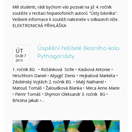
Milí studenti, rádi bychom vás pozvali na již 4. ročník
soutěže v recitaci hispanofoních autorů "Ústy básníka".
Veškeré informace k soutěži naleznete v odkazech níže.
ELEKTRONICKÁ PŘIHLÁŠKA
Úspěšní řešitelé školního kola
ÚT
DUB 7
Pythagoriády
2015
1. ročník 8G • Rožánková Sofie • Kasková Antonie •
Hirschhorn Daniel • Alijagič Denis • Hejkalová Markéta •
Zdobínský Vojtěch 2. ročník 8G • Malý Nathanel •
Matouš Tomáš • Žaloudková Blanka • Meca Anne-Marie
• Flemr Tomáš • Shymon Oleksandr 3. ročník 8G •
Březina Jakub •…