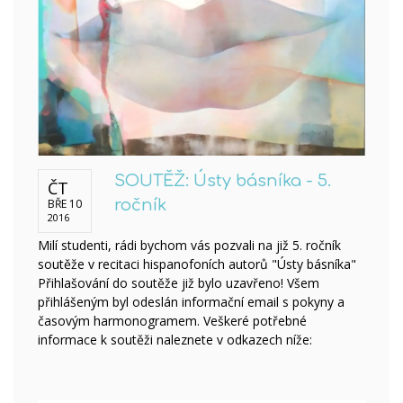
SOUTĚŽ: Ústy básníka - 5.
ČT
BŘE 10
ročník
2016
Milí studenti, rádi bychom vás pozvali na již 5. ročník
soutěže v recitaci hispanofoních autorů "Ústy básníka"
Přihlašování do soutěže již bylo uzavřeno! Všem
přihlášeným byl odeslán informační email s pokyny a
časovým harmonogramem. Veškeré potřebné
informace k soutěži naleznete v odkazech níže: